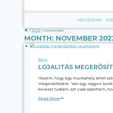
Skip
to
content
KÉPZÉSEINK
ES
/
2022
/
november
MONTH: NOVEMBER 202
Blog
LOJALITÁS MEGERŐSÍ
Hiszem, hogy egy munkahely lehet szere
megerősítésére. Van egy nagyon konkrét
keveset tudtam, azt csak sejtettem, hog
Lojalitás
Read More
megerősítése
vezetőként