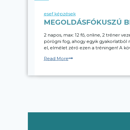
MODUL
esef képzések
MEGOLDÁSFÓKUSZÚ BE
2 napos, max: 12 fő, online, 2 tréner 
pörögni fog, ahogy egyik gyakorlatból
el, elmélet zéró ezen a tréningen! A köv
Megoldásfókuszú
Read More
beszélgetésvezetés
tréning
–
1.
modul