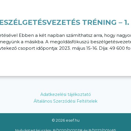
SZÉLGETÉSVEZETÉS TRÉNING – 1
vezetésével Ebben a két napban számíthatsz arra, hogy nagyo
 megyünk a másikba. A megoldásfókuszú beszélgetésvezetés 
tekező csoport időpontja: 2023. május 15-16. Díja: 49 600 fo
Adatkezelési tájékoztató
Általános Szerződési Feltételek
© 2026 esef.hu
Nyilvántartási szám: B/2020/002038 és B/2022/001465