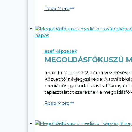
kapcsolatépítés közösen
Read More
–
láthatóvá
válás
folyamata
a
munkahelyen
esef képzések
MEGOLDÁSFÓKUSZÚ ME
max: 14 fő, online, 2 tréner vezetésév
Közvetítői névjegyzékébe. A továbbképz
mediációs gyakorlatuk is hatékonyabb l
tapasztalatot szereznek a megoldásfó
Megoldásfókuszú
Read More
mediátor
továbbképzés,
2
napos