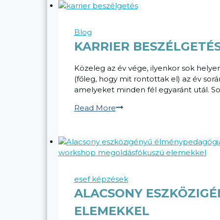
Blog
KARRIER BESZÉLGETÉS
Közeleg az év vége, ilyenkor sok helye
(főleg, hogy mit rontottak el) az év s
amelyeket minden fél egyaránt utál. Sok
Karrier
Read More
beszélgetések
–
éves
értékelés
helyett
esef képzések
ALACSONY ESZKÖZIG
ELEMEKKEL