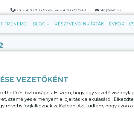
Kati: +36707015592 és Évi: +36703223248
info@esef.hu
EF TRÉNEREI
BLOG
RÉSZTVEVŐINK ÍRTÁK
ÉVKÖR – 
2
TÉSE VEZETŐKÉNT
thető és biztonságos. Hiszem, hogy egy vezető viszonylag 
, személyes élményem a lojalitás kialakulásáról. Elkezdte
y mivel is foglalkoznak valójában. Azt tudtam, hogy azon a 