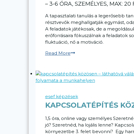
– 3-6 ÓRA, SZEMÉLYES, MAX: 2
A tapasztalati tanulás a legerősebb ta
résztvevők meghallgatják egymást, odaf
A feladatok játékosak, de a megoldásuk 
erőforrásaira fókuszálnak a feladatok s
fluktuáció, nő a motiváció.
Alacsony
Read More
eszközigényű
élménypedagógia
workshop
megoldásfókuszú
elemekkel
esef képzések
KAPCSOLATÉPÍTÉS KÖ
1,5 óra, online vagy személyes Szeretn
jó? Szeretnéd, ha lojális lenne? Kapcso
környezetbe 3. felet bevonni? Egy har