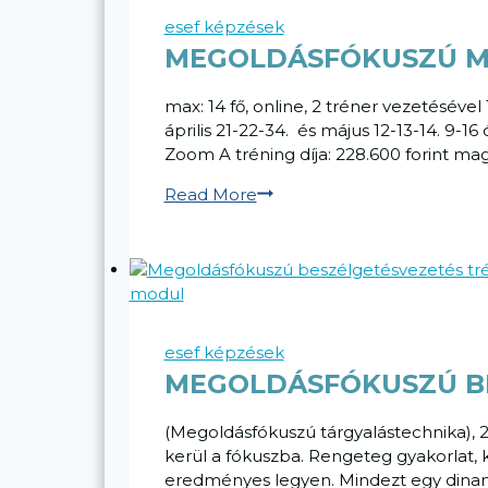
esef képzések
MEGOLDÁSFÓKUSZÚ ME
max: 14 fő, online, 2 tréner vezetésével 
április 21-22-34. és május 12-13-14. 9-16
Zoom A tréning díja: 228.600 forint m
Megoldásfókuszú
Read More
mediátor
képzés,
6
napos
esef képzések
MEGOLDÁSFÓKUSZÚ BE
(Megoldásfókuszú tárgyalástechnika), 2
kerül a fókuszba. Rengeteg gyakorlat, 
eredményes legyen. Mindezt egy dinami