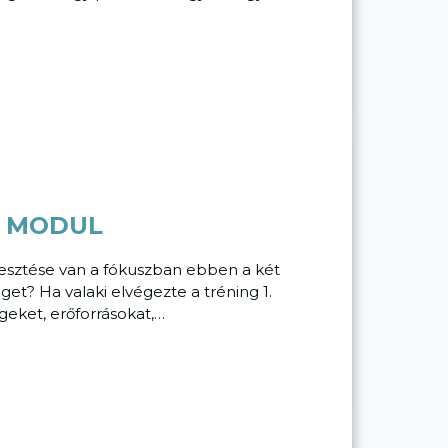
. MODUL
jlesztése van a fókuszban ebben a két
get? Ha valaki elvégezte a tréning 1.
geket, erőforrásokat,…