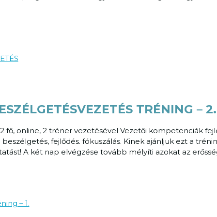
SZÉLGETÉSVEZETÉS TRÉNING – 2
12 fő, online, 2 tréner vezetésével Vezetői kompetenciák fe
szélgetés, fejlődés. fókuszálás. Kinek ajánljuk ezt a trénin
tatást! A két nap elvégzése tovább mélyíti azokat az erőssé