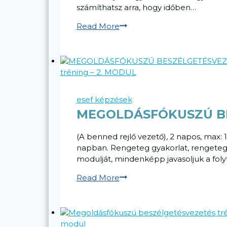
számíthatsz arra, hogy időben…
Megoldásfókuszú
Read More
beszélgetésvezetés
tréning
–
3.
modul
esef képzések
MEGOLDÁSFÓKUSZÚ BE
(A benned rejlő vezető), 2 napos, max: 
napban. Rengeteg gyakorlat, rengeteg be
modulját, mindenképp javasoljuk a foly
MEGOLDÁSFÓKUSZÚ
Read More
BESZÉLGETÉSVEZETÉS
tréning
–
2.