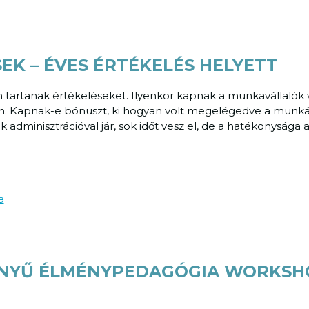
EK – ÉVES ÉRTÉKELÉS HELYETT
n tartanak értékeléseket. Ilyenkor kapnak a munkavállalók v
orán. Kapnak-e bónuszt, ki hogyan volt megelégedve a munk
 adminisztrációval jár, sok időt vesz el, de a hatékonysága a
ÉNYŰ ÉLMÉNYPEDAGÓGIA WORKS