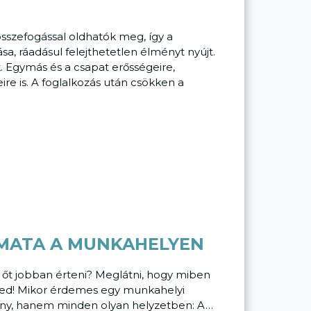
sszefogással oldhatók meg, így a
a, ráadásul felejthetetlen élményt nyújt.
k. Egymás és a csapat erősségeire,
ire is. A foglalkozás után csökken a
AMATA A MUNKAHELYEN
 őt jobban érteni? Meglátni, hogy miben
neked! Mikor érdemes egy munkahelyi
kony, hanem minden olyan helyzetben: A…