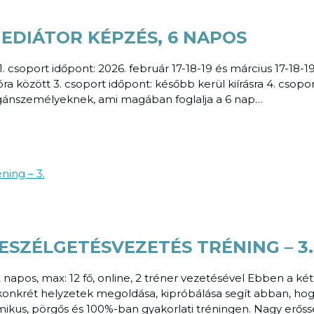
DIÁTOR KÉPZÉS, 6 NAPOS
1. csoport időpont: 2026. február 17-18-19 és március 17-18-19
 óra között 3. csoport időpont: később kerül kiírásra 4. csopo
agánszemélyeknek, ami magában foglalja a 6 nap…
SZÉLGETÉSVEZETÉS TRÉNING – 3
 napos, max: 12 fő, online, 2 tréner vezetésével Ebben a k
konkrét helyzetek megoldása, kipróbálása segít abban, hogy
kus, pörgős és 100%-ban gyakorlati tréningen. Nagy erőss