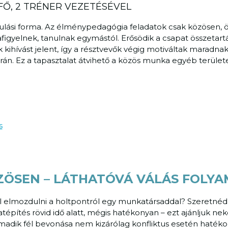
0 FŐ, 2 TRÉNER VEZETÉSÉVEL
nulási forma. Az élménypedagógia feladatok csak közösen, ö
igyelnek, tanulnak egymástól. Erősödik a csapat összetartás
kihívást jelent, így a résztvevők végig motiváltak maradna
orán. Ez a tapasztalat átvihető a közös munka egyéb területe
ZÖSEN – LÁTHATÓVÁ VÁLÁS FOLY
él elmozdulni a holtpontról egy munkatársaddal? Szeretnéd
latépítés rövid idő alatt, mégis hatékonyan – ezt ajánljuk 
madik fél bevonása nem kizárólag konfliktus esetén haté