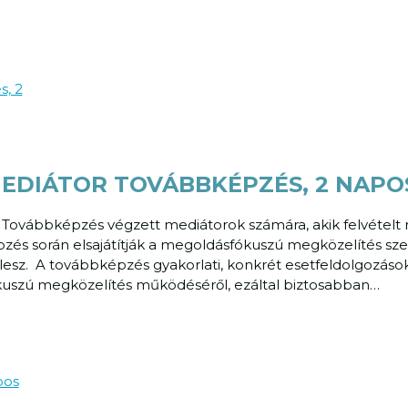
DIÁTOR TOVÁBBKÉPZÉS, 2 NAPO
el Továbbképzés végzett mediátorok számára, akik felvételt
és során elsajátítják a megoldásfókuszú megközelítés szemlé
esz. A továbbképzés gyakorlati, konkrét esetfeldolgozások 
kuszú megközelítés működéséről, ezáltal biztosabban…