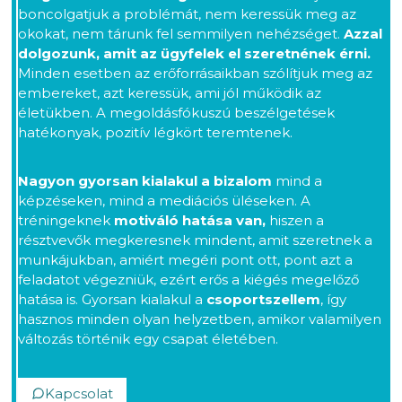
boncolgatjuk a problémát, nem keressük meg az
okokat, nem tárunk fel semmilyen nehézséget.
Azzal
dolgozunk, amit az ügyfelek el szeretnének érni.
Minden esetben az erőforrásaikban szólítjuk meg az
embereket, azt keressük, ami jól működik az
életükben. A megoldásfókuszú beszélgetések
hatékonyak, pozitív légkört teremtenek.
Nagyon gyorsan kialakul a bizalom
mind a
képzéseken, mind a mediációs üléseken. A
tréningeknek
motiváló hatása van,
hiszen a
résztvevők megkeresnek mindent, amit szeretnek a
munkájukban, amiért megéri pont ott, pont azt a
feladatot végezniük, ezért erős a kiégés megelőző
hatása is. Gyorsan kialakul a
csoportszellem
, így
hasznos minden olyan helyzetben, amikor valamilyen
változás történik egy csapat életében.
Kapcsolat