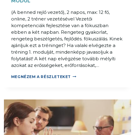
MODUL
É
(A benned rejlő vezető), 2 napos, max: 12 fő,
S
online, 2 tréner vezetésével Vezetői
V
kompetenciák fejlesztése van a fókuszban
E
ebben a két napban. Rengeteg gyakorlat,
Z
rengeteg beszélgetés, fejlődés. fókuszálás. Kinek
E
ajánljuk ezt a tréninget? Ha valaki elvégezte a
T
tréning 1. modulját, mindenképp javasoljuk a
É
folytatást! A két nap elvégzése tovább mélyíti
S
azokat az erősségeket, erőforrásokat,…
T
R
M
MEGNÉZEM A RÉSZLETEKET
É
E
N
G
I
O
N
L
G
D
–
Á
3
S
.
F
M