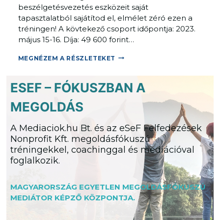
beszélgetésvezetés eszközeit saját
T
tapasztalatból sajátítod el, elmélet zéró ezen a
É
tréningen! A kövtekező csoport időpontja: 2023.
S
május 15-16. Díja: 49 600 forint…
T
R
M
MEGNÉZEM A RÉSZLETEKET
É
E
N
G
I
ESEF – FÓKUSZBAN A
O
N
L
MEGOLDÁS
G
D
–
Á
A Mediaciok.hu Bt. és az eSeF Felfedezések
2
S
Nonprofit Kft. megoldásfókuszú
.
F
tréningekkel, coachinggal és mediációval
M
Ó
foglalkozik.
O
K
D
U
U
MAGYARORSZÁG EGYETLEN MEGOLDÁSFÓKUSZÚ
S
L
MEDIÁTOR KÉPZŐ KÖZPONTJA.
Z
Ú
B