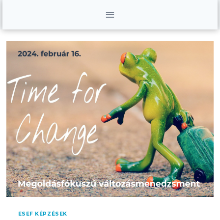
Skip
to
content
ESEF KÉPZÉSEK