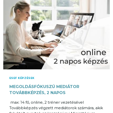
O
L
P
A
M
T
E
É
G
P
O
Í
L
T
D
É
Á
S
S
F
K
Ó
Ö
K
Z
U
Ö
S
ESEF KÉPZÉSEK
S
Z
MEGOLDÁSFÓKUSZÚ MEDIÁTOR
E
Ú
N
TOVÁBBKÉPZÉS, 2 NAPOS
E
–
L
max: 14 fő, online, 2 tréner vezetésével
L
E
Továbbképzés végzett mediátorok számára, akik
Á
M