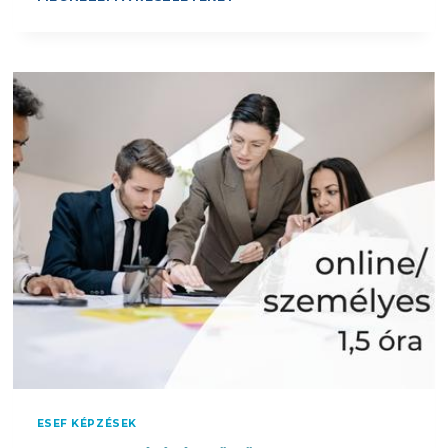
Ó
L
D
A
S
C
Z
S
E
O
R
N
T
Y
A
E
N
S
Á
Z
N
K
Ö
Z
I
G
É
N
Y
Ű
ESEF KÉPZÉSEK
É