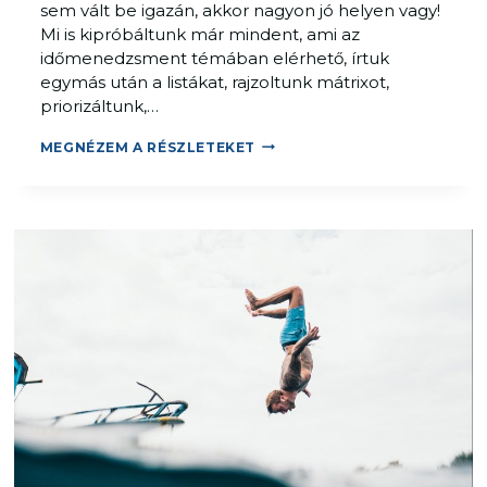
sem vált be igazán, akkor nagyon jó helyen vagy!
D
Mi is kipróbáltunk már mindent, ami az
Z
időmenedzsment témában elérhető, írtuk
S
egymás után a listákat, rajzoltunk mátrixot,
M
priorizáltunk,…
E
N
I
MEGNÉZEM A RÉSZLETEKET
T
D
W
Ő
O
M
R
E
K
N
S
E
H
D
O
Z
P
S
M
E
N
T
T