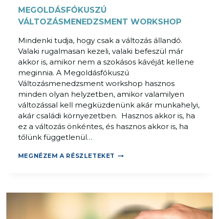
MEGOLDÁSFÓKUSZÚ
VÁLTOZÁSMENEDZSMENT WORKSHOP
Mindenki tudja, hogy csak a változás állandó.
Valaki rugalmasan kezeli, valaki befeszül már
akkor is, amikor nem a szokásos kávéját kellene
meginnia. A Megoldásfókuszú
Változásmenedzsment workshop hasznos
minden olyan helyzetben, amikor valamilyen
változással kell megküzdenünk akár munkahelyi,
akár családi környezetben. Hasznos akkor is, ha
ez a változás önkéntes, és hasznos akkor is, ha
tőlünk függetlenül…
M
MEGNÉZEM A RÉSZLETEKET
E
G
O
L
D