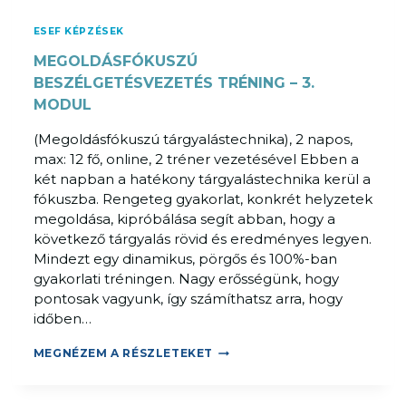
I
Á
ESEF KÉPZÉSEK
T
MEGOLDÁSFÓKUSZÚ
O
R
BESZÉLGETÉSVEZETÉS TRÉNING – 3.
K
MODUL
É
(Megoldásfókuszú tárgyalástechnika), 2 napos,
P
max: 12 fő, online, 2 tréner vezetésével Ebben a
Z
két napban a hatékony tárgyalástechnika kerül a
É
fókuszba. Rengeteg gyakorlat, konkrét helyzetek
S
megoldása, kipróbálása segít abban, hogy a
,
következő tárgyalás rövid és eredményes legyen.
6
Mindezt egy dinamikus, pörgős és 100%-ban
N
gyakorlati tréningen. Nagy erősségünk, hogy
A
pontosak vagyunk, így számíthatsz arra, hogy
P
időben…
O
S
M
MEGNÉZEM A RÉSZLETEKET
E
G