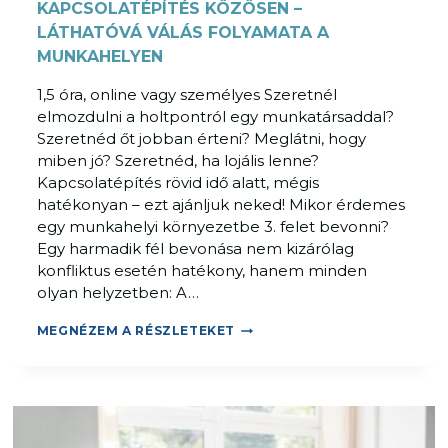
KAPCSOLATÉPÍTÉS KÖZÖSEN –
L
M
LÁTHATÓVÁ VÁLÁS FOLYAMATA A
É
MUNKAHELYEN
N
1,5 óra, online vagy személyes Szeretnél
Y
elmozdulni a holtpontról egy munkatársaddal?
P
Szeretnéd őt jobban érteni? Meglátni, hogy
E
miben jó? Szeretnéd, ha lojális lenne?
D
Kapcsolatépítés rövid idő alatt, mégis
A
hatékonyan – ezt ajánljuk neked! Mikor érdemes
G
egy munkahelyi környezetbe 3. felet bevonni?
Ó
Egy harmadik fél bevonása nem kizárólag
G
konfliktus esetén hatékony, hanem minden
I
olyan helyzetben: A…
A
W
K
MEGNÉZEM A RÉSZLETEKET
O
A
R
P
K
C
S
S
H
O