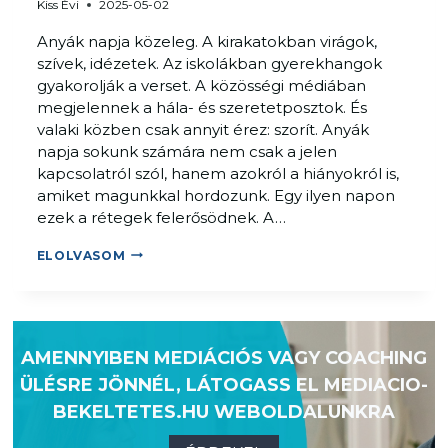
Kiss Évi
2025-05-02
O
Á
L
R
Anyák napja közeleg. A kirakatokban virágok,
D
A
szívek, idézetek. Az iskolákban gyerekhangok
Á
gyakorolják a verset. A közösségi médiában
S
megjelennek a hála- és szeretetposztok. És
F
valaki közben csak annyit érez: szorít. Anyák
Ó
napja sokunk számára nem csak a jelen
K
kapcsolatról szól, hanem azokról a hiányokról is,
U
amiket magunkkal hordozunk. Egy ilyen napon
S
ezek a rétegek felerősödnek. A…
Z
É
A
ELOLVASOM
J
M
S
I
Z
K
A
O
AMENNYIBEN
MEDIÁCIÓS VAGY COACHING
K
R
ÜLÉSRE JÖNNÉL,
LÁTOGASS EL MEDIACIO-
Á
A
J
N
BEKELTETES.HU WEBOLDALUNKRA
A
Y