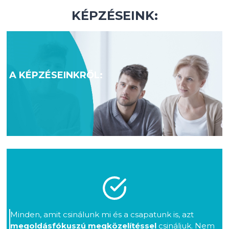
N
KÉPZÉSEINK:
I
N
G
–
1
A KÉPZÉSEINKRŐL:
.
M
O
D
U
L
Minden, amit csinálunk mi és a csapatunk is, azt
megoldásfókuszú megközelítéssel
csináljuk. Nem