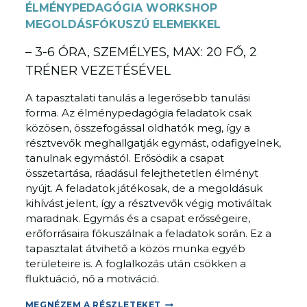
E
ÉLMÉNYPEDAGÓGIA WORKSHOP
L
MEGOLDÁSFÓKUSZÚ ELEMEKKEL
Z
– 3-6 ÓRA, SZEMÉLYES, MAX: 20 FŐ, 2
É
S
TRÉNER VEZETÉSÉVEL
–
A tapasztalati tanulás a legerősebb tanulási
T
forma. Az élménypedagógia feladatok csak
Ú
közösen, összefogással oldhatók meg, így a
L
résztvevők meghallgatják egymást, odafigyelnek,
A
tanulnak egymástól. Erősödik a csapat
S
összetartása, ráadásul felejthetetlen élményt
Z
nyújt. A feladatok játékosak, de a megoldásuk
E
kihívást jelent, így a résztvevők végig motiváltak
N
maradnak. Egymás és a csapat erősségeire,
D
erőforrásaira fókuszálnak a feladatok során. Ez a
V
tapasztalat átvihető a közös munka egyéb
I
területeire is. A foglalkozás után csökken a
C
fluktuáció, nő a motiváció.
S
M
A
MEGNÉZEM A RÉSZLETEKET