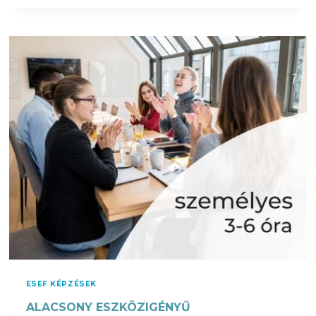
G
O
L
D
Á
S
F
Ó
K
U
S
Z
Ú
V
I
S
S
Z
ESEF KÉPZÉSEK
A
ALACSONY ESZKÖZIGÉNYŰ
J