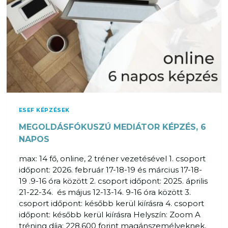
K
A
U
M
S
U
Z
N
Ú
K
M
A
E
H
D
E
I
L
Á
Y
ESEF KÉPZÉSEK
T
E
MEGOLDÁSFÓKUSZÚ MEDIÁTOR KÉPZÉS, 6
O
N
R
NAPOS
T
max: 14 fő, online, 2 tréner vezetésével 1. csoport
O
időpont: 2026. február 17-18-19 és március 17-18-
V
19 .9-16 óra között 2. csoport időpont: 2025. április
Á
21-22-34. és május 12-13-14. 9-16 óra között 3.
B
csoport időpont: később kerül kiírásra 4. csoport
B
időpont: később kerül kiírásra Helyszín: Zoom A
K
tréning díja: 228.600 forint magánszemélyeknek,
É