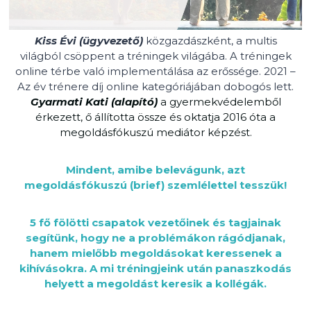
E
S
Kiss Évi (ügyvezető)
közgazdászként, a multis
Z
világból csöppent a tréningek világába. A tréningek
É
online térbe való implementálása az erőssége. 2021 –
L
Az év trénere díj online kategóriájában dobogós lett.
G
Gyarmati Kati (alapító)
a gyermekvédelemből
E
érkezett, ő állította össze és oktatja 2016 óta a
T
megoldásfókuszú mediátor képzést.
É
S
V
Mindent, amibe belevágunk, azt
E
megoldásfókuszú (brief) szemlélettel tesszük!
Z
E
5 fő fölötti csapatok vezetőinek és tagjainak
T
segítünk, hogy ne a problémákon rágódjanak,
É
hanem mielőbb megoldásokat keressenek a
S
kihívásokra. A mi tréningjeink után panaszkodás
T
helyett a megoldást keresik a kollégák.
R
É