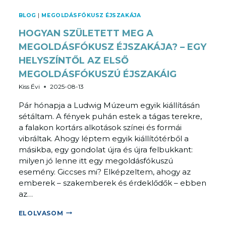
Ű
BLOG
|
MEGOLDÁSFÓKUSZ ÉJSZAKÁJA
R
Ű
HOGYAN SZÜLETETT MEG A
S
MEGOLDÁSFÓKUSZ ÉJSZAKÁJA? – EGY
É
HELYSZÍNTŐL AZ ELSŐ
G
E
MEGOLDÁSFÓKUSZÚ ÉJSZAKÁIG
–
Kiss Évi
2025-08-13
V
Pár hónapja a Ludwig Múzeum egyik kiállításán
I
sétáltam. A fények puhán estek a tágas terekre,
S
a falakon kortárs alkotások színei és formái
S
vibráltak. Ahogy léptem egyik kiállítótérből a
Z
másikba, egy gondolat újra és újra felbukkant:
A
milyen jó lenne itt egy megoldásfókuszú
T
esemény. Giccses mi? Elképzeltem, ahogy az
E
emberek – szakemberek és érdeklődők – ebben
K
az…
I
N
H
ELOLVASOM
T
O