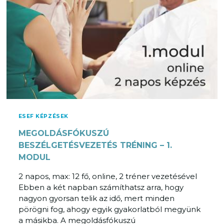
Ó
O
K
D
U
U
S
L
Z
Ú
B
E
S
Z
É
ESEF KÉPZÉSEK
L
MEGOLDÁSFÓKUSZÚ
G
E
BESZÉLGETÉSVEZETÉS TRÉNING – 1.
T
MODUL
É
2 napos, max: 12 fő, online, 2 tréner vezetésével
S
Ebben a két napban számíthatsz arra, hogy
V
nagyon gyorsan telik az idő, mert minden
E
pörögni fog, ahogy egyik gyakorlatból megyünk
Z
a másikba. A megoldásfókuszú
E