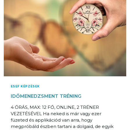
Á
S
F
Ó
K
U
S
Z
Ú
V
Á
L
T
O
ESEF KÉPZÉSEK
Z
IDŐMENEDZSMENT TRÉNING
Á
S
4 ÓRÁS, MAX: 12 FŐ, ONLINE, 2 TRÉNER
M
VEZETÉSÉVEL Ha neked is már vagy ezer
E
füzeted és applikációd van arra, hogy
N
megpróbáld észben tartani a dolgaid, de egyik
E