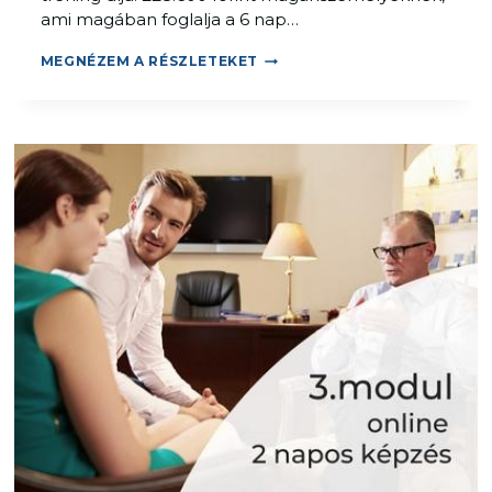
ami magában foglalja a 6 nap…
P
Z
M
MEGNÉZEM A RÉSZLETEKET
É
E
S
G
,
O
2
L
N
D
A
Á
P
S
O
F
S
Ó
K
U
S
Z
Ú
M
E
D