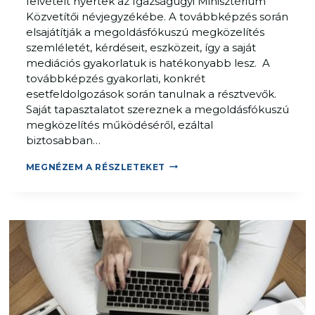
felvételt nyertek az Igazságügyi Minisztérium
T
E
Közvetítői névjegyzékébe. A továbbképzés során
H
K
elsajátítják a megoldásfókuszú megközelítés
A
K
szemléletét, kérdéseit, eszközeit, így a saját
T
E
mediációs gyakorlatuk is hatékonyabb lesz. A
Ó
L
továbbképzés gyakorlati, konkrét
V
esetfeldolgozások során tanulnak a résztvevők.
Á
Saját tapasztalatot szereznek a megoldásfókuszú
V
megközelítés működéséről, ezáltal
Á
biztosabban…
L
Á
M
MEGNÉZEM A RÉSZLETEKET
S
E
F
G
O
O
L
L
Y
D
A
Á
M
S
A
F
T
Ó
A