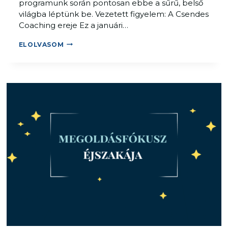
programunk során pontosan ebbe a sűrű, belső
világba léptünk be. Vezetett figyelem: A Csendes
Coaching ereje Ez a januári…
A
ELOLVASOM
L
Á
T
H
A
T
A
T
L
A
N
É
L
E
T
S