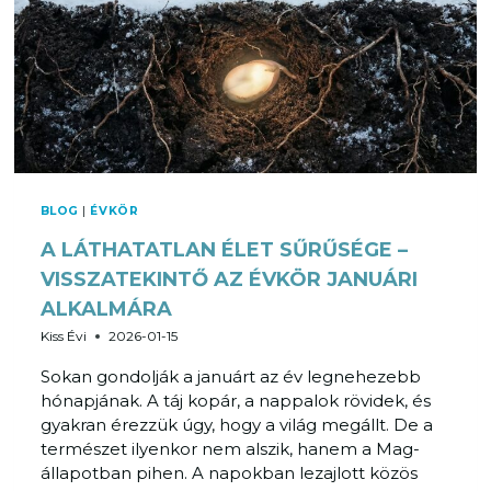
BLOG
|
ÉVKÖR
A LÁTHATATLAN ÉLET SŰRŰSÉGE –
VISSZATEKINTŐ AZ ÉVKÖR JANUÁRI
ALKALMÁRA
Kiss Évi
2026-01-15
Sokan gondolják a januárt az év legnehezebb
hónapjának. A táj kopár, a nappalok rövidek, és
gyakran érezzük úgy, hogy a világ megállt. De a
természet ilyenkor nem alszik, hanem a Mag-
állapotban pihen. A napokban lezajlott közös