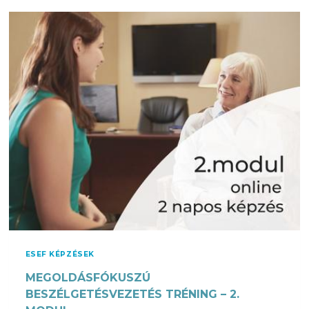
O
L
D
Á
S
F
Ó
K
U
S
Z
Ú
B
E
S
Z
É
ESEF KÉPZÉSEK
L
MEGOLDÁSFÓKUSZÚ
G
E
BESZÉLGETÉSVEZETÉS TRÉNING – 2.
T