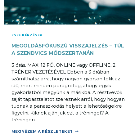
R
É
N
I
N
ESEF KÉPZÉSEK
G
MEGOLDÁSFÓKUSZÚ VISSZAJELZÉS – TÚL
A SZENDVICS MÓDSZERTANÁN
3 órás, MAX: 12 FŐ, ONLINE vagy OFFLINE, 2
TRÉNER VEZETÉSÉVEL Ebben a 3 órában
számíthatsz arra, hogy nagyon gyorsan telik az
idő, mert minden pörögni fog, ahogy egyik
gyakorlatból megyünk a másikba. A résztvevők
saját tapasztalatot szereznek arról, hogy hogyan
tudnak a panaszkodás helyett a lehetőségekre
figyelni. Kiknek ajánljuk ezt a tréninget? A
tréningen…
M
MEGNÉZEM A RÉSZLETEKET
E