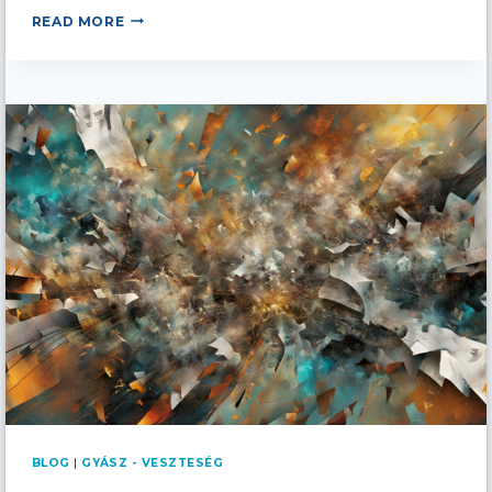
KAPCSOLATRENDSZEREK
READ MORE
VÁLTOZÁSA:
CSALÁDI
DINAMIKA
ÁTALAKULÁSA
BLOG
|
GYÁSZ - VESZTESÉG