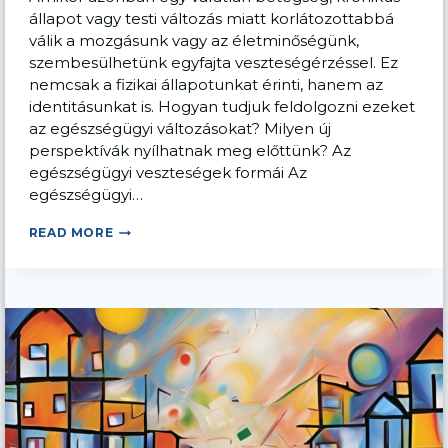
állapot vagy testi változás miatt korlátozottabbá
válik a mozgásunk vagy az életminőségünk,
szembesülhetünk egyfajta veszteségérzéssel. Ez
nemcsak a fizikai állapotunkat érinti, hanem az
identitásunkat is. Hogyan tudjuk feldolgozni ezeket
az egészségügyi változásokat? Milyen új
perspektívák nyílhatnak meg előttünk? Az
egészségügyi veszteségek formái Az
egészségügyi…
EGÉSZSÉGÜGYI
READ MORE
VÁLTOZÁSOK:
HOGYAN
DOLGOZZUK
FEL
TESTÜNK
VAGY
EGÉSZSÉGÜNK
MEGVÁLTOZÁSÁT?