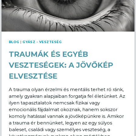
BLOG
|
GYÁSZ - VESZTESÉG
TRAUMÁK ÉS EGYÉB
VESZTESÉGEK: A JÖVŐKÉP
ELVESZTÉSE
A trauma olyan érzelmi és mentális terhet ró ránk,
amely gyakran alapjaiban forgatja fel életünket. Az
ilyen tapasztalatok nemcsak fizikai vagy
emocionális fájdalmat okoznak, hanem sokszor
komoly hatással vannak a jövőképünkre is. Amikor
a trauma ér bennünket, legyen az egy súlyos
baleset, családi vagy személyes veszteség, a