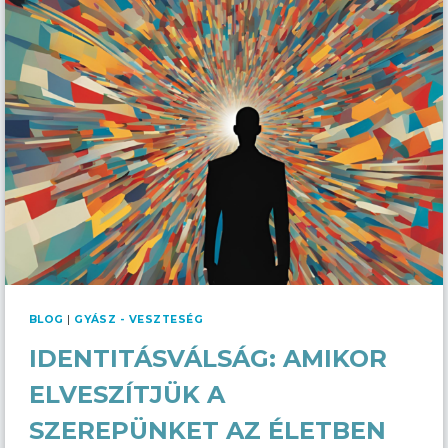
KRÍZISEK
ÉRZELMI
HATÁSAI
BLOG
|
GYÁSZ - VESZTESÉG
IDENTITÁSVÁLSÁG: AMIKOR
ELVESZÍTJÜK A
SZEREPÜNKET AZ ÉLETBEN