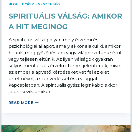
BLOG
|
GYÁSZ - VESZTESÉG
SPIRITUÁLIS VÁLSÁG: AMIKOR
A HIT MEGINOG
A spirituális válság olyan mély érzelmi és
pszichológiai állapot, amely akkor alakul ki, amikor
hitünk, meggyőződésünk vagy világnézetünk sérül
vagy teljesen eltűnik. Az ilyen válságok gyakran
súlyos mentális és érzelmi terhet jelentenek, mivel
az ember alapvető kérdéseket vet fel az élet
értelmével, a szenvedéssel és a világgal
kapcsolatban. A spirituális gyász leginkább akkor
jelentkezik, amikor…
SPIRITUÁLIS
READ MORE
VÁLSÁG:
AMIKOR
A
HIT