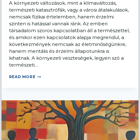
A környezeti változások, mint a klímaváltozás,
természeti katasztrófák, vagy a városi átalakulások,
nemcsak fizikai értelemben, hanem érzelmi
szinten is hatással vannak ránk. Az emberi
társadalom szoros kapcsolatban áll a természettel,
és amikor ezen kapcsolatok alapja megrendül, a
következmények nemcsak az életminőségünkre,
hanem mentális és érzelmi állapotunkra is
kihatnak. A környezeti veszteségek, legyen szó a
természeti…
KÖRNYEZETI
READ MORE
VESZTESÉGEK:
TERMÉSZETI
VÁLTOZÁSOK
ÉS
ÉRZELMI
HATÁSAIK