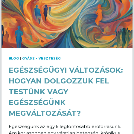
BLOG
|
GYÁSZ - VESZTESÉG
EGÉSZSÉGÜGYI VÁLTOZÁSOK:
HOGYAN DOLGOZZUK FEL
TESTÜNK VAGY
EGÉSZSÉGÜNK
MEGVÁLTOZÁSÁT?
Egészségünk az egyik legfontosabb erőforrásunk.
Amikor azonban egy váratlan betegség, krónikus