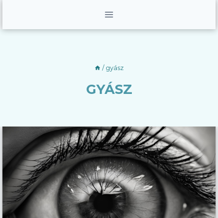
Skip
to
content
/
gyász
GYÁSZ