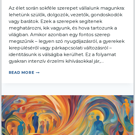
Az élet során sokféle szerepet vállalunk magunkra:
lehetünk szülők, dolgozók, vezetők, gondoskodók
vagy barátok. Ezek a szerepek segítenek
meghatározni, kik vagyunk, és hova tartozunk a
világban. Amikor azonban egy fontos szerep
megszűnik – legyen szó nyugdíjazásról, a gyerekek
kirepüléséről vagy párkapcsolati változásról –
identitásunk is válságba kerülhet. Ez a folyamat
gyakran intenzív érzelmi kihívásokkal jár,…
IDENTITÁSVÁLSÁG:
READ MORE
AMIKOR
ELVESZÍTJÜK
A
SZEREPÜNKET
AZ
ÉLETBEN