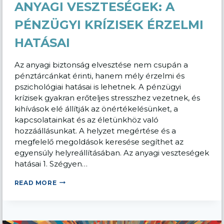
ANYAGI VESZTESÉGEK: A
PÉNZÜGYI KRÍZISEK ÉRZELMI
HATÁSAI
Az anyagi biztonság elvesztése nem csupán a
pénztárcánkat érinti, hanem mély érzelmi és
pszichológiai hatásai is lehetnek. A pénzügyi
krízisek gyakran erőteljes stresszhez vezetnek, és
kihívások elé állítják az önértékelésünket, a
kapcsolatainkat és az életünkhöz való
hozzáállásunkat. A helyzet megértése és a
megfelelő megoldások keresése segíthet az
egyensúly helyreállításában. Az anyagi veszteségek
hatásai 1. Szégyen…
ANYAGI
READ MORE
VESZTESÉGEK:
A
PÉNZÜGYI