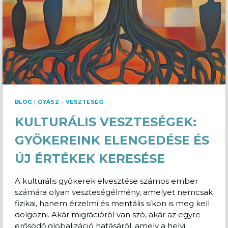
BLOG
|
GYÁSZ - VESZTESÉG
KULTURÁLIS VESZTESÉGEK:
GYÖKEREINK ELENGEDÉSE ÉS
ÚJ ÉRTÉKEK KERESÉSE
A kulturális gyökerek elvesztése számos ember
számára olyan veszteségélmény, amelyet nemcsak
fizikai, hanem érzelmi és mentális síkon is meg kell
dolgozni. Akár migrációról van szó, akár az egyre
erősödő globalizáció hatásáról, amely a helyi