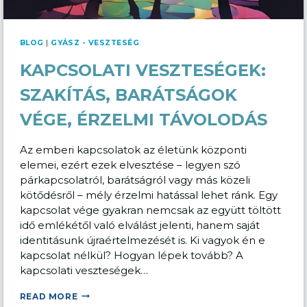
BLOG
|
GYÁSZ - VESZTESÉG
KAPCSOLATI VESZTESÉGEK:
SZAKÍTÁS, BARÁTSÁGOK
VÉGE, ÉRZELMI TÁVOLODÁS
Az emberi kapcsolatok az életünk központi
elemei, ezért ezek elvesztése – legyen szó
párkapcsolatról, barátságról vagy más közeli
kötődésről – mély érzelmi hatással lehet ránk. Egy
kapcsolat vége gyakran nemcsak az együtt töltött
idő emlékétől való elválást jelenti, hanem saját
identitásunk újraértelmezését is. Ki vagyok én e
kapcsolat nélkül? Hogyan lépek tovább? A
kapcsolati veszteségek…
KAPCSOLATI
READ MORE