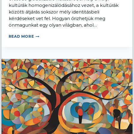
kultúrák homogenizálódásához vezet, a kultúrák
közötti átjárás sokszor mély identitásbeli
kérdéseket vet fel. Hogyan őrizhetjük meg
önmagunkat egy olyan világban, ahol…
KULTURÁLIS
READ MORE
VESZTESÉGEK:
GYÖKEREINK
ELENGEDÉSE
ÉS
ÚJ
ÉRTÉKEK
KERESÉSE