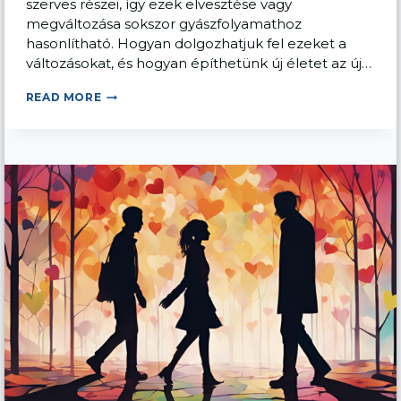
szerves részei, így ezek elvesztése vagy
megváltozása sokszor gyászfolyamathoz
hasonlítható. Hogyan dolgozhatjuk fel ezeket a
változásokat, és hogyan építhetünk új életet az új…
ÉLETHELYZETI
READ MORE
VÁLTOZÁSOK:
KÖLTÖZÉS,
KÖZÖSSÉGVÁLTÁS
ÉS
AZ
ELENGEDÉS