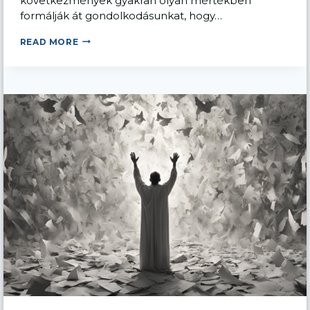
következmények gyakran olyan mértékben
formálják át gondolkodásunkat, hogy…
TRAUMÁK
READ MORE
ÉS
EGYÉB
VESZTESÉGEK:
A
JÖVŐKÉP
ELVESZTÉSE