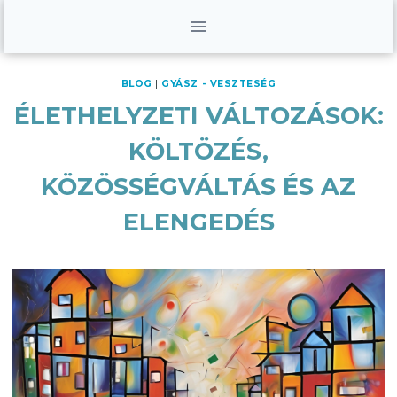
Skip
to
content
BLOG
|
GYÁSZ - VESZTESÉG
ÉLETHELYZETI VÁLTOZÁSOK:
KÖLTÖZÉS,
KÖZÖSSÉGVÁLTÁS ÉS AZ
ELENGEDÉS