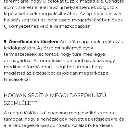
teremt arra, hogy új célokat tűzz ki magad elé. Gondold
át, mit szeretnél elérni az új helyzetben, és dolgozz ki
lépéseket ezek megvalósításához. Az új célok felé való
haladás segíthet az identitásod megerősítésében és az
új környezethez való alkalmazkodásban.
5. Önreflexió és türelem
Adj időt magadnak a változás
feldolgozására. Az érzelmi hullámvölgyek
természetesek, és fontos, hogy türelmes legyél
önmagaddal. Az önreflexió – például naplóírás vagy
meditáció formájában – segíthet abban, hogy
megértsd az érzéseidet és jobban megbirkózz a
kihívásokkal.
HOGYAN SEGÍT A MEGOLDÁSFÓKUSZÚ
SZEMLÉLET?
A megoldásfókuszú coaching megközelítés abban
támogat, hogy a nehézségek helyett az erősségekre és
a lehetőségekre összpontosíts. Az alábbi kérdések