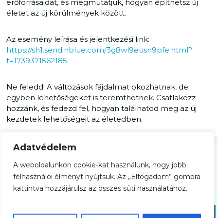
erőforrásaidat, és megmutatjuk, hogyan építhetsz új
életet az új körülmények között.
Az esemény leírása és jelentkezési link:
https://sh1.sendinblue.com/3g8wl9eusn9pfe.html?
t=1739371562185
Ne feledd! A változások fájdalmat okozhatnak, de
egyben lehetőségeket is teremthetnek. Csatlakozz
hozzánk, és fedezd fel, hogyan találhatod meg az új
kezdetek lehetőségeit az életedben.
Adatvédelem
A weboldalunkon cookie-kat használunk, hogy jobb
Adatkezelési tájékoztató
Általános Szerződési Feltételek
felhasználói élményt nyújtsuk. Az „Elfogadom” gombra
kattintva hozzájárulsz az összes süti használatához.
© 2026 esef.hu