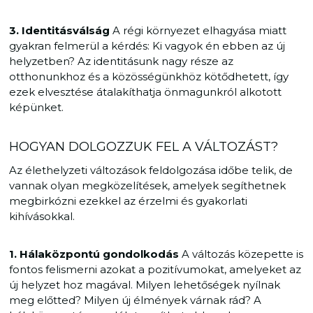
3. Identitásválság
A régi környezet elhagyása miatt
gyakran felmerül a kérdés: Ki vagyok én ebben az új
helyzetben? Az identitásunk nagy része az
otthonunkhoz és a közösségünkhöz kötődhetett, így
ezek elvesztése átalakíthatja önmagunkról alkotott
képünket.
HOGYAN DOLGOZZUK FEL A VÁLTOZÁST?
Az élethelyzeti változások feldolgozása időbe telik, de
vannak olyan megközelítések, amelyek segíthetnek
megbirkózni ezekkel az érzelmi és gyakorlati
kihívásokkal.
1. Hálaközpontú gondolkodás
A változás közepette is
fontos felismerni azokat a pozitívumokat, amelyeket az
új helyzet hoz magával. Milyen lehetőségek nyílnak
meg előtted? Milyen új élmények várnak rád? A