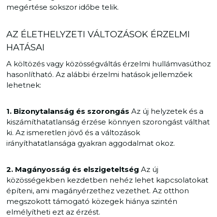
megértése sokszor időbe telik.
AZ ÉLETHELYZETI VÁLTOZÁSOK ÉRZELMI
HATÁSAI
A költözés vagy közösségváltás érzelmi hullámvasúthoz
hasonlítható. Az alábbi érzelmi hatások jellemzőek
lehetnek:
1. Bizonytalanság és szorongás
Az új helyzetek és a
kiszámíthatatlanság érzése könnyen szorongást válthat
ki. Az ismeretlen jövő és a változások
irányíthatatlansága gyakran aggodalmat okoz.
2. Magányosság és elszigeteltség
Az új
közösségekben kezdetben nehéz lehet kapcsolatokat
építeni, ami magányérzethez vezethet. Az otthon
megszokott támogató közegek hiánya szintén
elmélyítheti ezt az érzést.