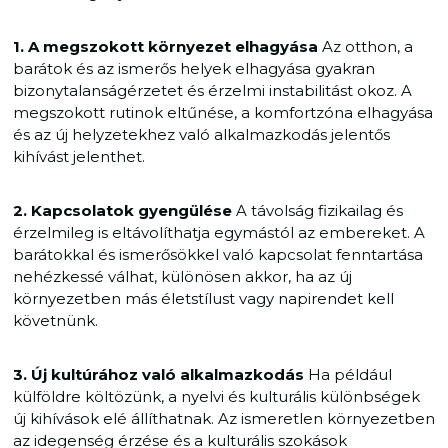
1. A megszokott környezet elhagyása
Az otthon, a
barátok és az ismerős helyek elhagyása gyakran
bizonytalanságérzetet és érzelmi instabilitást okoz. A
megszokott rutinok eltűnése, a komfortzóna elhagyása
és az új helyzetekhez való alkalmazkodás jelentős
kihívást jelenthet.
2. Kapcsolatok gyengülése
A távolság fizikailag és
érzelmileg is eltávolíthatja egymástól az embereket. A
barátokkal és ismerősökkel való kapcsolat fenntartása
nehézkessé válhat, különösen akkor, ha az új
környezetben más életstílust vagy napirendet kell
követnünk.
3. Új kultúrához való alkalmazkodás
Ha például
külföldre költözünk, a nyelvi és kulturális különbségek
új kihívások elé állíthatnak. Az ismeretlen környezetben
az idegenség érzése és a kulturális szokások