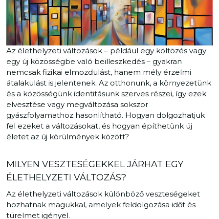
Az élethelyzeti változások – például egy költözés vagy
egy új közösségbe való beilleszkedés – gyakran
nemcsak fizikai elmozdulást, hanem mély érzelmi
átalakulást is jelentenek. Az otthonunk, a környezetünk
és a közösségünk identitásunk szerves részei, így ezek
elvesztése vagy megváltozása sokszor
gyászfolyamathoz hasonlítható. Hogyan dolgozhatjuk
fel ezeket a változásokat, és hogyan építhetünk új
életet az új körülmények között?
MILYEN VESZTESÉGEKKEL JÁRHAT EGY
ÉLETHELYZETI VÁLTOZÁS?
Az élethelyzeti változások különböző veszteségeket
hozhatnak magukkal, amelyek feldolgozása időt és
türelmet igényel.