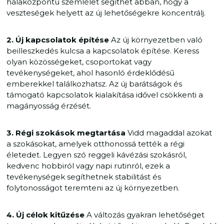
hálaközpontú szemlélet segíthet abban, hogy a
veszteségek helyett az új lehetőségekre koncentrálj.
2. Új kapcsolatok építése
Az új környezetben való
beilleszkedés kulcsa a kapcsolatok építése. Keress
olyan közösségeket, csoportokat vagy
tevékenységeket, ahol hasonló érdeklődésű
emberekkel találkozhatsz. Az új barátságok és
támogató kapcsolatok kialakítása idővel csökkenti a
magányosság érzését.
3. Régi szokások megtartása
Vidd magaddal azokat
a szokásokat, amelyek otthonossá tették a régi
életedet. Legyen szó reggeli kávézási szokásról,
kedvenc hobbiról vagy napi rutinról, ezek a
tevékenységek segíthetnek stabilitást és
folytonosságot teremteni az új környezetben.
4. Új célok kitűzése
A változás gyakran lehetőséget