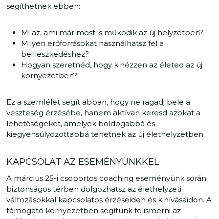
segíthetnek ebben:
Mi az, ami már most is működik az új helyzetben?
Milyen erőforrásokat használhatsz fel a
beilleszkedéshez?
Hogyan szeretnéd, hogy kinézzen az életed az új
környezetben?
Ez a szemlélet segít abban, hogy ne ragadj bele a
veszteség érzésébe, hanem aktívan keresd azokat a
lehetőségeket, amelyek boldogabbá és
kiegyensúlyozottabbá tehetnek az új élethelyzetben.
KAPCSOLAT AZ ESEMÉNYÜNKKEL
A március 25-i csoportos coaching eseményünk során
biztonságos térben dolgozhatsz az élethelyzeti
változásokkal kapcsolatos érzéseiden és kihívásaidon. A
támogató környezetben segítünk felismerni az