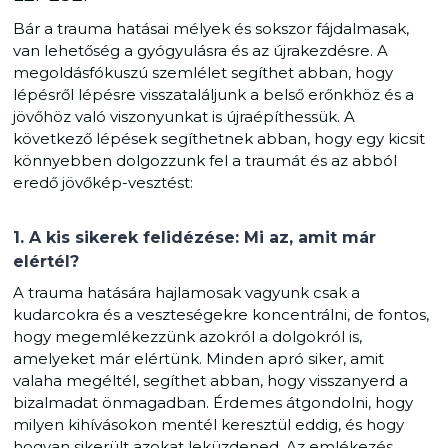
Bár a trauma hatásai mélyek és sokszor fájdalmasak,
van lehetőség a gyógyulásra és az újrakezdésre. A
megoldásfókuszú szemlélet segíthet abban, hogy
lépésről lépésre visszataláljunk a belső erőnkhöz és a
jövőhöz való viszonyunkat is újraépíthessük. A
következő lépések segíthetnek abban, hogy egy kicsit
könnyebben dolgozzunk fel a traumát és az abból
eredő jövőkép-vesztést:
1. A kis sikerek felidézése: Mi az, amit már
elértél?
A trauma hatására hajlamosak vagyunk csak a
kudarcokra és a veszteségekre koncentrálni, de fontos,
hogy megemlékezzünk azokról a dolgokról is,
amelyeket már elértünk. Minden apró siker, amit
valaha megéltél, segíthet abban, hogy visszanyerd a
bizalmadat önmagadban. Érdemes átgondolni, hogy
milyen kihívásokon mentél keresztül eddig, és hogy
hogyan sikerült azokat leküzdened. Az emlékezés