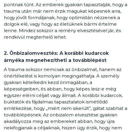
pontnak tűnt. Az emberek gyakran tapasztalják, hogy a
trauma után már nem érzik magukat képesnek arra,
hogy jövőt formáljanak, hogy optimistán nézzenek a
dolgok elé, vagy hogy az életüknek bármi értelme
lenne. Mindez sokszor a remény elvesztésével jár, és
rendkívül megterhelő lehet.
2. Önbizalomvesztés: A korábbi kudarcok
árnyéka megnehezítheti a továbblépést
A trauma sokszor nemcsak az önbizalmat, hanem az
önértékelést is komolyan megingathatja. A személy
gyakran kételkedni kezd önmagában, a
képességeiben, és abban, hogy képes lesz-e még
egyszer elérni céljait vagy álmait. A korábbi kudarcok,
buktatók és fájdalmas tapasztalatok ismétlődő
emlékezése, hogy „miért nem sikerült”, gátat szabhat a
továbblépésnek. Az önbizalom elvesztése gyakran
akadályozza meg az embereket abban, hogy újra
nekifogjanak a céljaiknak, hiszen úgy érzik, hogy nem