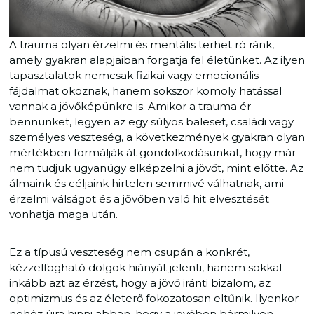
A trauma olyan érzelmi és mentális terhet ró ránk,
amely gyakran alapjaiban forgatja fel életünket. Az ilyen
tapasztalatok nemcsak fizikai vagy emocionális
fájdalmat okoznak, hanem sokszor komoly hatással
vannak a jövőképünkre is. Amikor a trauma ér
bennünket, legyen az egy súlyos baleset, családi vagy
személyes veszteség, a következmények gyakran olyan
mértékben formálják át gondolkodásunkat, hogy már
nem tudjuk ugyanúgy elképzelni a jövőt, mint előtte. Az
álmaink és céljaink hirtelen semmivé válhatnak, ami
érzelmi válságot és a jövőben való hit elvesztését
vonhatja maga után.
Ez a típusú veszteség nem csupán a konkrét,
kézzelfogható dolgok hiányát jelenti, hanem sokkal
inkább azt az érzést, hogy a jövő iránti bizalom, az
optimizmus és az életerő fokozatosan eltűnik. Ilyenkor
nehéz újra hinni abban, hogy a jövőben bármilyen