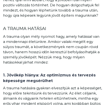
pozitív változás történhet. De hogyan dolgozhatjuk fel
mindezt, és hogyan léphetünk tovább a trauma után,
hogy újra képesek legyünk jövőt építeni magunknak?
A TRAUMA HATÁSAI
A trauma olyan mély nyomot hagy, amely hatással van
a mindennapi életünkre. Amikor valaki megélt egy
súlyos traumát, a következmények nem csupán rövid
távon, hanem hosszú időn keresztül befolyásolhatják a
személy jövőképét. Nézzük meg, hogy milyen
hatásokkal járhat mindez:
1. Jövőkép hiánya: Az optimizmus és tervezés
képessége megsérülhet
A trauma hatására gyakran elveszítjük azt a képességet,
hogy előre tekintsünk és tervezzünk. Az élet céljaink,
álmaink és vágyaink hirtelen eltűnhetnek, mintha egy
erős vihar mindent elsöpört volna, ami korábban biztos