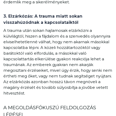
érdemlik meg a sikerélményeket.
3. Elzárkózás: A trauma miatt sokan
visszahúzódnak a kapcsolataiktól
A trauma után sokan hajlamosak elzárkózni a
külvilágtól, hiszen a fájdalom és a szenvedés olyannyira
elviselhetetlenné válhat, hogy nem akarnak másokkal
kapcsolatba lépni. A közeli hozzátartozóktól vagy
barátoktól való elfordulás, a másokkal való
kapcsolattartás elkerülése gyakori reakciója lehet a
traumának. Az emberek gyakran nem akarják
megosztani érzéseiket, mivel úgy érzik, hogy senki nem
értheti meg őket, vagy nem tudnak segítséget nyújtani.
Az elzárkózás azonban hosszú távon megnöveli a
magány érzését és tovább súlyosbítja a jövőbe vetett
hitvesztést.
A MEGOLDÁSFÓKUSZÚ FELDOLGOZÁS
LÉPÉSEI