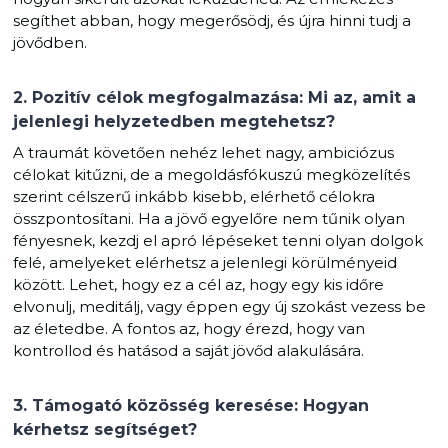
segíthet abban, hogy megerősödj, és újra hinni tudj a
jövődben.
2. Pozitív célok megfogalmazása: Mi az, amit a
jelenlegi helyzetedben megtehetsz?
A traumát követően nehéz lehet nagy, ambiciózus
célokat kitűzni, de a megoldásfókuszú megközelítés
szerint célszerű inkább kisebb, elérhető célokra
összpontosítani. Ha a jövő egyelőre nem tűnik olyan
fényesnek, kezdj el apró lépéseket tenni olyan dolgok
felé, amelyeket elérhetsz a jelenlegi körülményeid
között. Lehet, hogy ez a cél az, hogy egy kis időre
elvonulj, meditálj, vagy éppen egy új szokást vezess be
az életedbe. A fontos az, hogy érezd, hogy van
kontrollod és hatásod a saját jövőd alakulására.
3. Támogató közösség keresése: Hogyan
kérhetsz segítséget?