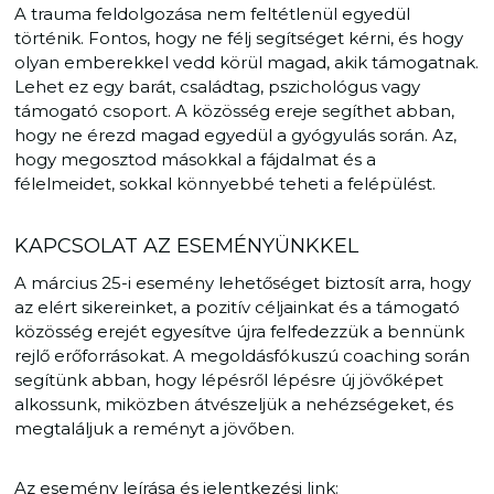
A trauma feldolgozása nem feltétlenül egyedül
történik. Fontos, hogy ne félj segítséget kérni, és hogy
olyan emberekkel vedd körül magad, akik támogatnak.
Lehet ez egy barát, családtag, pszichológus vagy
támogató csoport. A közösség ereje segíthet abban,
hogy ne érezd magad egyedül a gyógyulás során. Az,
hogy megosztod másokkal a fájdalmat és a
félelmeidet, sokkal könnyebbé teheti a felépülést.
KAPCSOLAT AZ ESEMÉNYÜNKKEL
A március 25-i esemény lehetőséget biztosít arra, hogy
az elért sikereinket, a pozitív céljainkat és a támogató
közösség erejét egyesítve újra felfedezzük a bennünk
rejlő erőforrásokat. A megoldásfókuszú coaching során
segítünk abban, hogy lépésről lépésre új jövőképet
alkossunk, miközben átvészeljük a nehézségeket, és
megtaláljuk a reményt a jövőben.
Az esemény leírása és jelentkezési link: