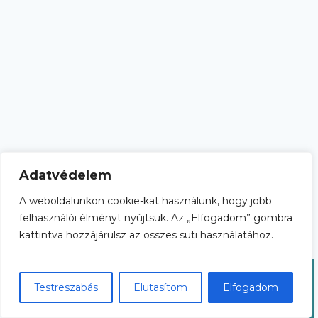
Adatvédelem
A weboldalunkon cookie-kat használunk, hogy jobb
Adatkezelési tájékoztató
Általános Szerződési Feltételek
felhasználói élményt nyújtsuk. Az „Elfogadom” gombra
kattintva hozzájárulsz az összes süti használatához.
© 2026 esef.hu
Testreszabás
Elutasítom
Elfogadom
Nyilvántartási szám: B/2020/002038 és B/2022/001465