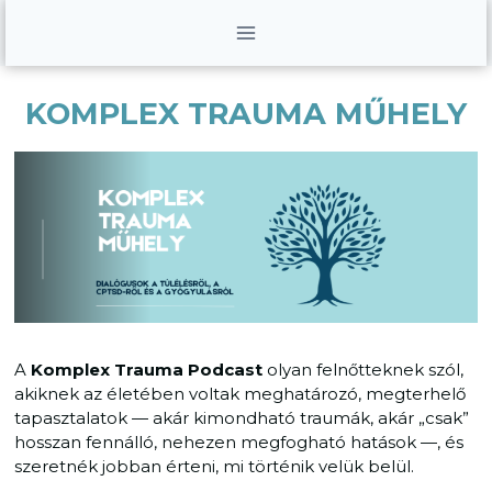
Skip
to
content
KOMPLEX TRAUMA MŰHELY
A
Komplex Trauma Podcast
olyan felnőtteknek szól,
akiknek az életében voltak meghatározó, megterhelő
tapasztalatok — akár kimondható traumák, akár „csak”
hosszan fennálló, nehezen megfogható hatások —, és
szeretnék jobban érteni, mi történik velük belül.