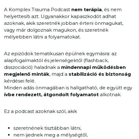
A Komplex Trauma Podcast
nem terápia
, és nem
helyettesíti azt. Ugyanakkor kapaszkodót adhat
azoknak, akik szeretnék jobban érteni önmagukat,
vagy már dolgoznak magukon, és szeretnék
mélyebben látni a folyamatokat.
Az epizódok tematikusan épülnek egymásra: az
alapfogalmaktól és jelenségektől (flashback,
disszociáció) haladnak a
mindennapi működésben
megjelenő minták
, majd a
stabilizáció és biztonság
kérdései felé.
Minden adás önmagában is hallgatható, de együtt egy
ívbe rendezett, átgondolt folyamatot
alkotnak.
Ez a podcast azoknak szól, akik
szeretnének tisztábban látni,
nem ijednek meg a mélységtől,