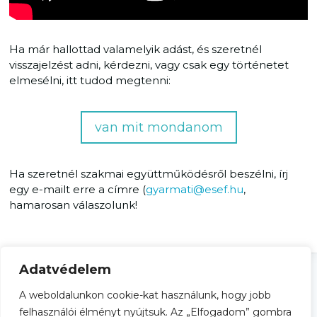
Ha már hallottad valamelyik adást, és szeretnél
visszajelzést adni, kérdezni, vagy csak egy történetet
elmesélni, itt tudod megtenni:
van mit mondanom
Ha szeretnél szakmai együttműködésről beszélni, írj
egy e-mailt erre a címre (
gyarmati@esef.hu
,
hamarosan válaszolunk!
Adatvédelem
A weboldalunkon cookie-kat használunk, hogy jobb
Adatkezelési tájékoztató
Általános Szerződési Feltételek
felhasználói élményt nyújtsuk. Az „Elfogadom” gombra