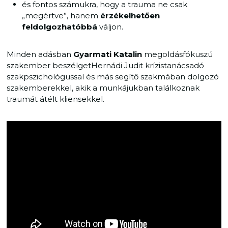
és fontos számukra, hogy a trauma ne csak
„megértve”, hanem
érzékelhetően
feldolgozhatóbbá
váljon.
Minden adásban
Gyarmati Katalin
megoldásfókuszú
szakember beszélgetHernádi Judit krízistanácsadó
szakpszichológussal és más segítő szakmában dolgozó
szakemberekkel, akik a munkájukban találkoznak
traumát átélt kliensekkel.