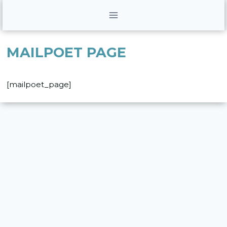
Skip
to
content
MAILPOET PAGE
[mailpoet_page]