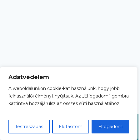
Adatvédelem
A weboldalunkon cookie-kat használunk, hogy jobb
Adatkezelési tájékoztató
Általános Szerződési Feltételek
felhasználói élményt nyújtsuk. Az „Elfogadom” gombra
kattintva hozzájárulsz az összes süti használatához.
© 2026 esef.hu
Testreszabás
Elutasítom
Elfogadom
Nyilvántartási szám: B/2020/002038 és B/2022/001465