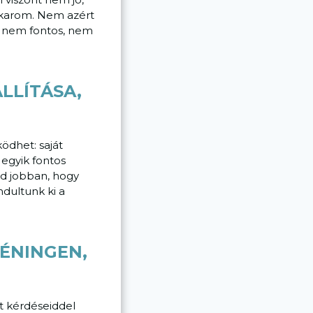
akarom. Nem azért
y nem fontos, nem
LLÍTÁSA,
ödhet: saját
egyik fontos
ad jobban, hogy
dultunk ki a
RÉNINGEN,
ját kérdéseiddel