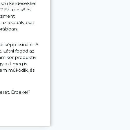
uszú kérdésekkel
 Ez az első és
dzsment
 az akadályokat
orábban.
ásképp csinálni. A
. Látni fogod az
 amikor produktív
gy azt meg is
 nem működik, és
erét. Érdekel?