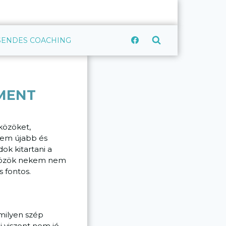
CSENDES COACHING
MENT
közöket,
ttem újabb és
k kitartani a
szközök nekem nem
 fontos.
rmilyen szép
 viszont nem jó,