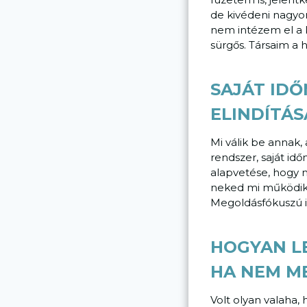
de kivédeni nagyo
nem intézem el a 
sürgős. Társaim a 
SAJÁT ID
ELINDÍTÁS
Mi válik be annak
rendszer, saját i
alapvetése, hogy m
neked mi működik 
Megoldásfókuszú i
HOGYAN LE
HA NEM M
Volt olyan valaha, 