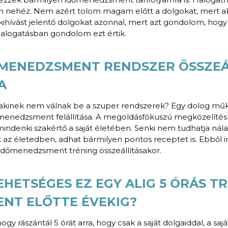
n nehéz. Nem azért tolom magam előtt a dolgokat, mert 
kihívást jelentő dolgokat azonnal, mert azt gondolom, hog
halogatásban gondolom ezt értik.
ŐMENEDZSMENT RENDSZER ÖSSZEÁ
A
, akinek nem válnak be a szuper rendszerek? Egy dolog műk
dőmenedzsment felállítása. A megoldásfókuszú megközelítés 
indenki szakértő a saját életében. Senki nem tudhatja nál
az életedben, adhat bármilyen pontos receptet is. Ebből in
dőmenedzsment tréning összeállításakor.
HETSÉGES EZ EGY ALIG 5 ÓRÁS T
ENT ELŐTTE ÉVEKIG?
hogy rászántál 5 órát arra, hogy csak a saját dolgaiddal, a sa