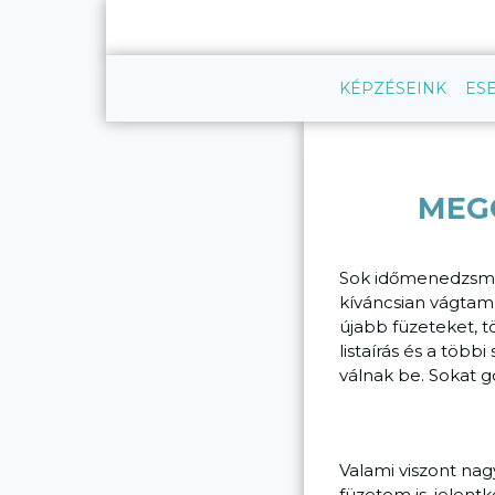
Skip
to
content
KÉPZÉSEINK
ES
MEG
Sok időmenedzsme
kíváncsian vágtam 
újabb füzeteket, 
listaírás és a töb
válnak be. Sokat 
Valami viszont nag
füzetem is, jelent