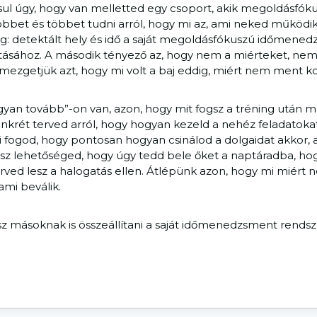
sul úgy, hogy van melletted egy csoport, akik megoldásfók
bbet és többet tudni arról, hogy mi az, ami neked működik?
g: detektált hely és idő a saját megoldásfókuszú időmene
ításához. A második tényező az, hogy nem a miérteket, nem
mezgetjük azt, hogy mi volt a baj eddig, miért nem ment k
yan tovább”-on van, azon, hogy mit fogsz a tréning után m
nkrét terved arról, hogy hogyan kezeld a nehéz feladatokat
tni fogod, hogy pontosan hogyan csinálod a dolgaidat akkor,
lesz lehetőséged, hogy úgy tedd bele őket a naptáradba, ho
erved lesz a halogatás ellen. Átlépünk azon, hogy mi miért
mi beválik.
z másoknak is összeállítani a saját időmenedzsment rendsz