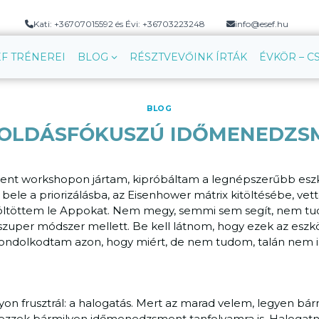
Kati: +36707015592 és Évi: +36703223248
info@esef.hu
EF TRÉNEREI
BLOG
RÉSZTVEVŐINK ÍRTÁK
ÉVKÖR – 
BLOG
OLDÁSFÓKUSZÚ IDŐMENEDZS
nt workshopon jártam, kipróbáltam a legnépszerűbb esz
bele a priorizálásba, az Eisenhower mátrix kitöltésébe, ve
töltöttem le Appokat. Nem megy, semmi sem segít, nem tudo
bi szuper módszer mellett. Be kell látnom, hogy ezek az e
gondolkodtam azon, hogy miért, de nem tudom, talán nem is
yon frusztrál: a halogatás. Mert az marad velem, legyen bá
kezzek bármilyen időmenedzsment tanfolyamra is. Halogatni