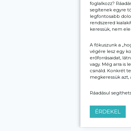
foglalkozz? Ráadá
segítenek egyre tö
legfontosabb dolo
rendszered kialak
keressük, nem ele
A fókuszunk a „hog
végére lesz egy ko
erőforrásaidat, lá
vagy. Még arra is 
csináld. Konkrét t
megkeressük azt, a
Ráadásul segíthets
ÉRDEKEL