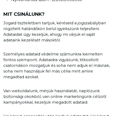
MIT CSINÁLUNK?
Jogaid tiszteletben tartjuk, kéréseid a jogszabályban
rögzített határidőkön belül igyekszünk teljesíteni.
Adataidat úgy kezeljük, ahogy mi várjuk el saját
adataink kezelését másoktól.
Személyes adataid védelme számunkra kiemelten
fontos szempont. Adataidra vigyázunk, titkosított
csatornákon mozgatjuk és soha nem adjuk el másnak,
soha nem használjuk fel más célra mint amire
megadtad azokat.
Van weboldalunk, mérjük használatát, naplózunk
biztonsági okokból, van online marketingünk célzott
kampányokkal, kezeljük megadott adataid.