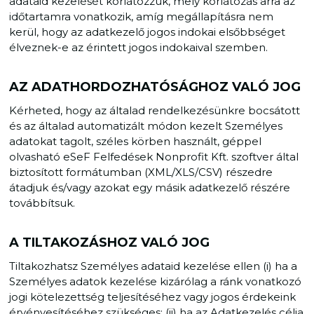
adataid kezelését korlátozzuk, mely korlátozás arra az
időtartamra vonatkozik, amíg megállapításra nem
kerül, hogy az adatkezelő jogos indokai elsőbbséget
élveznek-e az érintett jogos indokaival szemben.
AZ ADATHORDOZHATÓSÁGHOZ VALÓ JOG
Kérheted, hogy az általad rendelkezésünkre bocsátott
és az általad automatizált módon kezelt Személyes
adatokat tagolt, széles körben használt, géppel
olvasható eSeF Felfedések Nonprofit Kft. szoftver által
biztosított formátumban (XML/XLS/CSV) részedre
átadjuk és/vagy azokat egy másik adatkezelő részére
továbbítsuk.
A TILTAKOZÁSHOZ VALÓ JOG
Tiltakozhatsz Személyes adataid kezelése ellen (i) ha a
Személyes adatok kezelése kizárólag a ránk vonatkozó
jogi kötelezettség teljesítéséhez vagy jogos érdekeink
érvényesítéséhez szükséges; (ii) ha az Adatkezelés célja