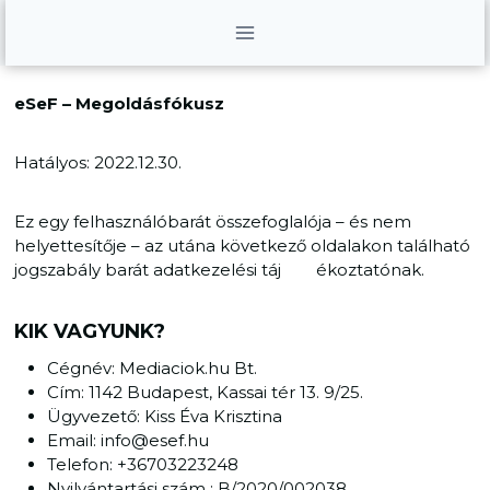
Skip
to
content
eSeF – Megoldásfókusz
Hatályos: 2022.12.30.
Ez egy felhasználóbarát összefoglalója – és nem
helyettesítője – az utána következő oldalakon található
jogszabály barát adatkezelési táj ékoztatónak.
KIK VAGYUNK?
Cégnév: Mediaciok.hu Bt.
Cím: 1142 Budapest, Kassai tér 13. 9/25.
Ügyvezető: Kiss Éva Krisztina
Email: info@esef.hu
Telefon: +36703223248
Nyilvántartási szám : B/2020/002038