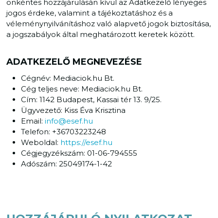
önkéntes hozzájárulásán kívül az Adatkezelő lényeges
jogos érdeke, valamint a tájékoztatáshoz és a
véleménynyilvánításhoz való alapvető jogok biztosítása,
a jogszabályok által meghatározott keretek között.
ADATKEZELŐ MEGNEVEZÉSE
Cégnév: Mediaciok.hu Bt.
Cég teljes neve: Mediaciok.hu Bt.
Cím: 1142 Budapest, Kassai tér 13. 9/25.
Ügyvezető: Kiss Éva Krisztina
Email:
info@esef.hu
Telefon: +36703223248
Weboldal:
https://esef.hu
Cégjegyzékszám: 01-06-794555
Adószám: 25049174-1-42