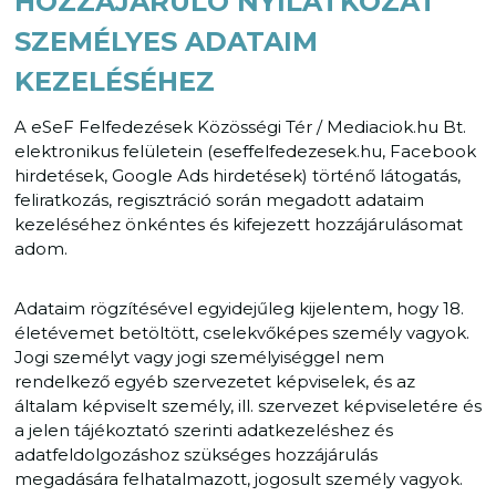
HOZZÁJÁRULÓ NYILATKOZAT
SZEMÉLYES ADATAIM
KEZELÉSÉHEZ
A eSeF Felfedezések Közösségi Tér / Mediaciok.hu Bt.
elektronikus felületein (eseffelfedezesek.hu, Facebook
hirdetések, Google Ads hirdetések) történő látogatás,
feliratkozás, regisztráció során megadott adataim
kezeléséhez önkéntes és kifejezett hozzájárulásomat
adom.
Adataim rögzítésével egyidejűleg kijelentem, hogy 18.
életévemet betöltött, cselekvőképes személy vagyok.
Jogi személyt vagy jogi személyiséggel nem
rendelkező egyéb szervezetet képviselek, és az
általam képviselt személy, ill. szervezet képviseletére és
a jelen tájékoztató szerinti adatkezeléshez és
adatfeldolgozáshoz szükséges hozzájárulás
megadására felhatalmazott, jogosult személy vagyok.