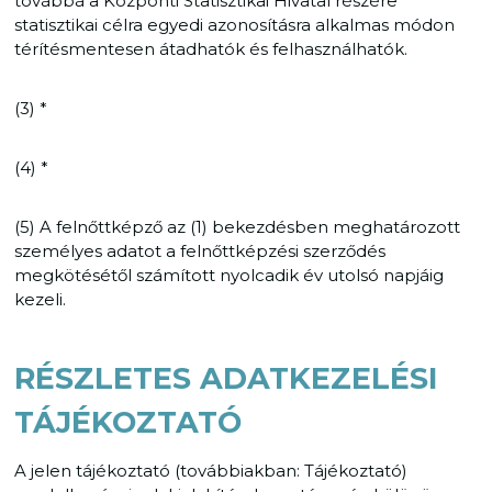
továbbá a Központi Statisztikai Hivatal részére
statisztikai célra egyedi azonosításra alkalmas módon
térítésmentesen átadhatók és felhasználhatók.
(3) *
(4) *
(5) A felnőttképző az (1) bekezdésben meghatározott
személyes adatot a felnőttképzési szerződés
megkötésétől számított nyolcadik év utolsó napjáig
kezeli.
RÉSZLETES ADATKEZELÉSI
TÁJÉKOZTATÓ
A jelen tájékoztató (továbbiakban: Tájékoztató)