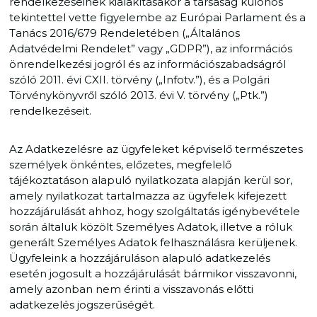
rendelkezéseinek kialakításakor a társaság különös
tekintettel vette figyelembe az Európai Parlament és a
Tanács 2016/679 Rendeletében („Általános
Adatvédelmi Rendelet” vagy „GDPR”), az információs
önrendelkezési jogról és az információszabadságról
szóló 2011. évi CXII. törvény („Infotv.”), és a Polgári
Törvénykönyvről szóló 2013. évi V. törvény („Ptk.”)
rendelkezéseit.
Az Adatkezelésre az ügyfeleket képviselő természetes
személyek önkéntes, előzetes, megfelelő
tájékoztatáson alapuló nyilatkozata alapján kerül sor,
amely nyilatkozat tartalmazza az ügyfelek kifejezett
hozzájárulását ahhoz, hogy szolgáltatás igénybevétele
során általuk közölt Személyes Adatok, illetve a róluk
generált Személyes Adatok felhasználásra kerüljenek.
Ügyfeleink a hozzájáruláson alapuló adatkezelés
esetén jogosult a hozzájárulását bármikor visszavonni,
amely azonban nem érinti a visszavonás előtti
adatkezelés jogszerűségét.