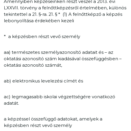
Amennyiben képzéseinken részt veszel a 2013. évi
LXXVII. törvény a felnőttképzésről értelmében, különös
tekintettel a 21. §-ra. 21. § * (1) A felnőttképző a képzés
lebonyolítása érdekében kezeli
* a képzésben részt vevő személy
aa) természetes személyazonosító adatait és – az
oktatási azonosító szám kiadásával összefüggésben –
oktatási azonosító számát,
ab) elektronikus levelezési címét és
ac) legmagasabb iskolai végzettségére vonatkozó
adatát.
a képzéssel összefüggő adatokat, amelyek a
képzésben részt vevő személy