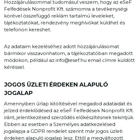
Hozzájárulásommal tudomásul veszem, hogy az eSeF
Felfedések Nonprofit Kft. számomra a tevékenységi
körével összefüggő reklám tartalmú leveleket,
tájékoztatókat, rendezvény meghívókat küldhet és
telefonon kereshet.
Az adataim kezeléséhez adott hozzájárulásomat
bármikor visszavonhatom, a tájékoztatóban megadott
módokon, például az info@esef.hu email címre küldött
kéréssel.
JOGOS ÜZLETI ÉRDEKEN ALAPULÓ
JOGALAP
Amennyiben űrlap kitöltésével megadod adataidat és
jelzed érdeklődésed az eSeF Felfedések Nonprofit Kft.
iránt, jelentkezésed szerződés előkészítésnek tekintjük.
Ebben az esetben a Személyes adatkezelésed
jogalapja a GDPR rendelet szerint már jogos üzleti
érdeken alapuló jogalap lesz. Ettől a megváltozott