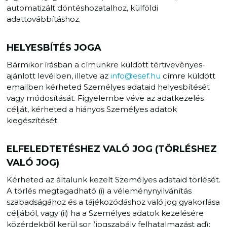
automatizált döntéshozatalhoz, külföldi
adattovábbításhoz.
HELYESBÍTÉS JOGA
Bármikor írásban a címünkre küldött tértivevényes-
ajánlott levélben, illetve az
info@esef.hu
címre küldött
emailben kérheted Személyes adataid helyesbítését
vagy módosítását. Figyelembe véve az adatkezelés
célját, kérheted a hiányos Személyes adatok
kiegészítését.
ELFELEDTETÉSHEZ VALÓ JOG (TÖRLÉSHEZ
VALÓ JOG)
Kérheted az általunk kezelt Személyes adataid törlését.
A törlés megtagadható (i) a véleménynyilvánítás
szabadságához és a tájékozódáshoz való jog gyakorlása
céljából, vagy (ii) ha a Személyes adatok kezelésére
közérdekből kerül sor (jogszabály felhatalmazást ad);