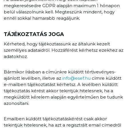
megkeresésedre GDPR alapján maximum 1 hónapon
belül válaszolnunk kell. Megteszünk mindent, hogy
ennél sokkal hamarabb reagáljunk.
TÁJÉKOZTATÁS JOGA
Kérheted, hogy tájékoztassunk az általunk kezelt
személyes adataidról. Hozzáférést kérhetsz ezekhez az
adatokhoz.
Bármikor írásban a címünkre küldött tértivevényes-
ajánlott levélben, illetve az
info@esef.hu
címre küldött
e-mailben tájékoztatást kérhetsz. A levélben küldött
tájékoztatás kérést akkor tekintjük hitelesnek, ha a
megküldött kérelem alapján egyértelműen be tudunk
azonosítani.
Emailben küldött tájékoztatáskérést csak akkor
tekintjük hitelesnek, ha azt a regisztrált email címedről