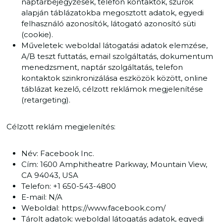
naptárbejegyzések, telefon kontaktok, szűrők
alapján táblázatokba megosztott adatok, egyedi
felhasználó azonosítók, látogató azonosító süti
(cookie).
Műveletek: weboldal látogatási adatok elemzése,
A/B teszt futtatás, email szolgáltatás, dokumentum
menedzsment, naptár szolgáltatás, telefon
kontaktok szinkronizálása eszközök között, online
táblázat kezelő, célzott reklámok megjelenítése
(retargeting).
Célzott reklám megjelenítés:
Név: Facebook Inc.
Cím: 1600 Amphitheatre Parkway, Mountain View,
CA 94043, USA
Telefon: +1 650-543-4800
E-mail: N/A
Weboldal: https://www.facebook.com/
Tárolt adatok: weboldal látogatás adatok, egyedi