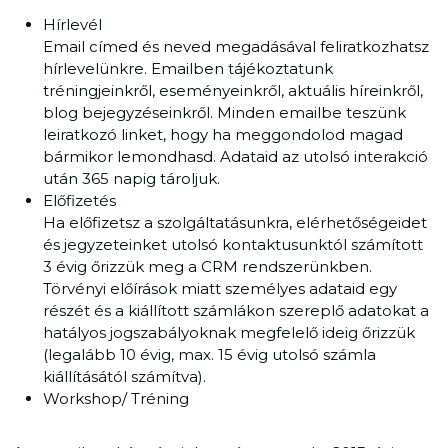
Hírlevél
Email címed és neved megadásával feliratkozhatsz
hírlevelünkre. Emailben tájékoztatunk
tréningjeinkről, eseményeinkről, aktuális híreinkről,
blog bejegyzéseinkről. Minden emailbe teszünk
leiratkozó linket, hogy ha meggondolod magad
bármikor lemondhasd. Adataid az utolsó interakció
után 365 napig tároljuk.
Előfizetés
Ha előfizetsz a szolgáltatásunkra, elérhetőségeidet
és jegyzeteinket utolsó kontaktusunktól számított
3 évig őrizzük meg a CRM rendszerünkben.
Törvényi előírások miatt személyes adataid egy
részét és a kiállított számlákon szereplő adatokat a
hatályos jogszabályoknak megfelelő ideig őrizzük
(legalább 10 évig, max. 15 évig utolsó számla
kiállításától számítva).
Workshop/ Tréning