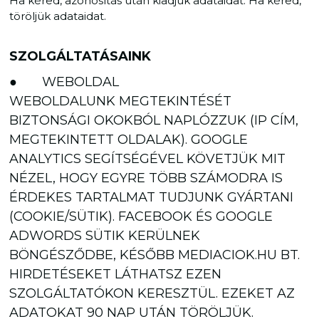
Ha kéred, azonosítás után kiadjuk adataidat. Ha kéred,
töröljük adataidat.
SZOLGÁLTATÁSAINK
● WEBOLDAL
WEBOLDALUNK MEGTEKINTÉSÉT
BIZTONSÁGI OKOKBÓL NAPLÓZZUK (IP CÍM,
MEGTEKINTETT OLDALAK). GOOGLE
ANALYTICS SEGÍTSÉGÉVEL KÖVETJÜK MIT
NÉZEL, HOGY EGYRE TÖBB SZÁMODRA IS
ÉRDEKES TARTALMAT TUDJUNK GYÁRTANI
(COOKIE/SÜTIK). FACEBOOK ÉS GOOGLE
ADWORDS SÜTIK KERÜLNEK
BÖNGÉSZŐDBE, KÉSŐBB MEDIACIOK.HU BT.
HIRDETÉSEKET LÁTHATSZ EZEN
SZOLGÁLTATÓKON KERESZTÜL. EZEKET AZ
ADATOKAT 90 NAP UTÁN TÖRÖLJÜK.