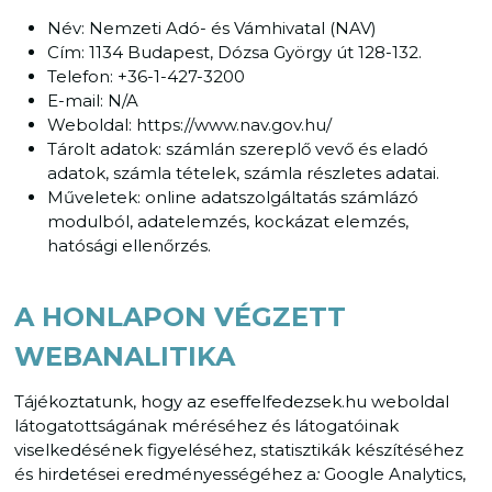
Név: Nemzeti Adó- és Vámhivatal (NAV)
Cím: 1134 Budapest, Dózsa György út 128-132.
Telefon: +36-1-427-3200
E-mail: N/A
Weboldal: https://www.nav.gov.hu/
Tárolt adatok: számlán szereplő vevő és eladó
adatok, számla tételek, számla részletes adatai.
Műveletek: online adatszolgáltatás számlázó
modulból, adatelemzés, kockázat elemzés,
hatósági ellenőrzés.
A HONLAPON VÉGZETT
WEBANALITIKA
Tájékoztatunk, hogy az eseffelfedezsek.hu weboldal
látogatottságának méréséhez és látogatóinak
viselkedésének figyeléséhez, statisztikák készítéséhez
és hirdetései eredményességéhez a
:
Google Analytics,