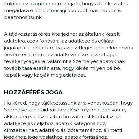
küldöd, ez azonban nem zárja ki, hogy a tájékoztatás
megadása előtt biztonsági okokból más módon is
beazonosítsunk.
A tájékoztatáskérés kiterjedhet az általunk kezelt
adatokra, azok forrására, az adatkezelés céljára,
jogalapjára, időtartamára, az esetleges adatfeldolgozók
nevére és címére, az adatkezeléssel összefüggő
tevékenységekre, valamint a Személyes adatoknak
továbbítása esetén arra, hogy kik és milyen célból
kapták vagy kapják meg adataidat.
HOZZÁFÉRÉS JOGA
Ha kéred, hogy tájékoztassunk arra vonatkozóan, hogy
Személyes adataidnak kezelése folyamatban van-e,
akkor igen válasz esetén hozzáférést kaphatsz az
adatkezelés céljához, adatok kategóriáihoz,
címzettekhez, adattárolás időtartamához, érintetti
jogokhoz, jogorvoslathoz, adatok forrásához,