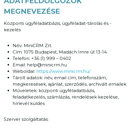
ADATFELDOLGOZÓK
MEGNEVEZÉSE
Központi ügyféladatbázis, ügyféladat-tárolás és -
kezelés
Név: MiniCRM Zrt.
Cím: 1075 Budapest, Madách Imre út 13-14.
Telefon: +36 (1) 999 – 0402
Email: help@minicrm.hu
Weboldal:
https://www.minicrm.hu/
Tárolt adatok: név, email cím, telefonszám,
megkeresések, ajánlat, szerződés, archivált emailek
Műveletek: központi ügyféladatbázis,
feladatkezelés, számlázás, rendelések kezelése,
hírlevél küldés
Szerver szolgáltatás: