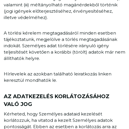
valamint (iii) méltányolható magánérdekből történik
(jogi igények előterjesztéséhez, érvényesítéséhez,
illetve védelméhez).
A törlési kérelem megtagadásáról minden esetben
tájékoztatunk, megjelölve a törlés megtagadásának
indokát. Személyes adat törlésére irányuló igény
teljesítését követően a korábbi (törölt) adatok már nem
állíthatók helyre.
Hírlevelek az azokban található leiratkozás linken
keresztül mondhatók le.
AZ ADATKEZELÉS KORLÁTOZÁSÁHOZ
VALÓ JOG
Kérheted, hogy Személyes adataid kezelését
korlátozzuk, ha vitatod a kezelt Személyes adatok
pontosságát. Ebben az esetben a korlátozás arra az