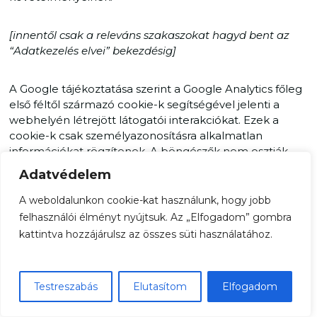
[innentől csak a releváns szakaszokat hagyd bent az
“Adatkezelés elvei” bekezdésig]
A Google tájékoztatása szerint a Google Analytics főleg
első féltől származó cookie-k segítségével jelenti a
webhelyén létrejött látogatói interakciókat. Ezek a
cookie-k csak személyazonosításra alkalmatlan
információkat rögzítenek. A böngészők nem osztják
meg a saját cookie-kat a domainek között. A cookie-ról
Adatvédelem
további információ található a
Google Hirdetés és
adatvédelem GYIK-ban
.
A weboldalunkon cookie-kat használunk, hogy jobb
felhasználói élményt nyújtsuk. Az „Elfogadom” gombra
kattintva hozzájárulsz az összes süti használatához.
GOOGLE ANALYTICS
A Mediaciok.hu Bt. a Google Analytics programot
elsősorban statisztikái előállításához használja, többek
Testreszabás
Elutasítom
Elfogadom
között méri vele kampányai eredményességét. A
program használatával a Mediaciok.hu Bt. főként arról