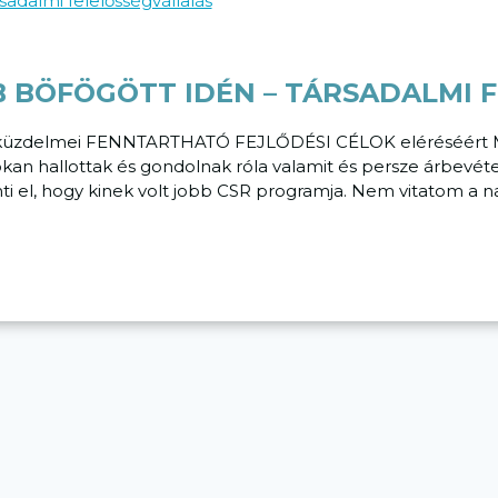
B BÖFÖGÖTT IDÉN – TÁRSADALMI 
SR küzdelmei FENNTARTHATÓ FEJLŐDÉSI CÉLOK eléréséért 
Sokan hallottak és gondolnak róla valamit és persze árbevét
nti el, hogy kinek volt jobb CSR programja. Nem vitatom a 