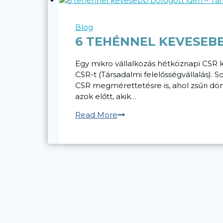
Blog
6 TEHÉNNEL KEVESEB
Egy mikro vállalkozás hétköznapi C
CSR-t (Társadalmi felelősségvállalás). 
CSR megmérettetésre is, ahol zsűri dö
azok előtt, akik…
6
Read More
tehénnel
kevesebb
böfögött
idén
–
Társadalmi
felelősségvállalás