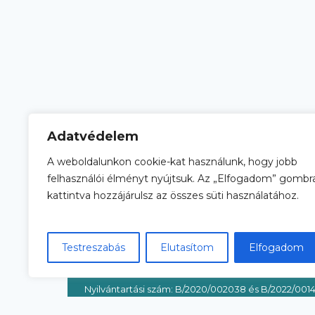
Adatvédelem
A weboldalunkon cookie-kat használunk, hogy jobb
felhasználói élményt nyújtsuk. Az „Elfogadom” gombr
Adatkezelési tájékoztató
kattintva hozzájárulsz az összes süti használatához.
Általános Szerződési Feltételek
Testreszabás
Elutasítom
Elfogadom
© 2026 esef.hu
Nyilvántartási szám: B/2020/002038 és B/2022/001