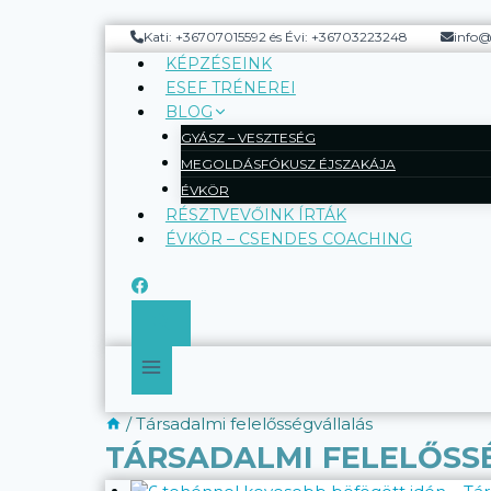
Skip
to
Kati: +36707015592 és Évi: +36703223248
info@
content
KÉPZÉSEINK
ESEF TRÉNEREI
BLOG
GYÁSZ – VESZTESÉG
MEGOLDÁSFÓKUSZ ÉJSZAKÁJA
ÉVKÖR
RÉSZTVEVŐINK ÍRTÁK
ÉVKÖR – CSENDES COACHING
/
Társadalmi felelősségvállalás
TÁRSADALMI FELELŐSS