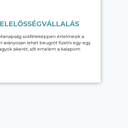
FELELŐSSÉGVÁLLALÁS
Manapság sokféleképpen értelmezik a
el-arányosan lehet beugrót fizetni egy-egy
nagyok sikerét, sőt emelem a kalapom