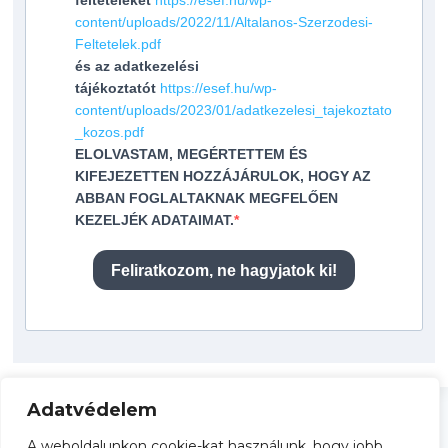
feltételeket
https://esef.hu/wp-
content/uploads/2022/11/Altalanos-Szerzodesi-
Feltetelek.pdf
és az adatkezelési
tájékoztatót
https://esef.hu/wp-
content/uploads/2023/01/adatkezelesi_tajekoztato
_kozos.pdf
ELOLVASTAM, MEGÉRTETTEM ÉS
KIFEJEZETTEN HOZZÁJÁRULOK, HOGY AZ
ABBAN FOGLALTAKNAK MEGFELŐEN
KEZELJÉK ADATAIMAT.
Feliratkozom, ne hagyjatok ki!
Adatvédelem
A weboldalunkon cookie-kat használunk, hogy jobb