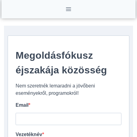
Skip
to
content
Megoldásfókusz
éjszakája közösség
Nem szeretnék lemaradni a jövőbeni
eseményekről, programokról!
Email
Vezetéknév