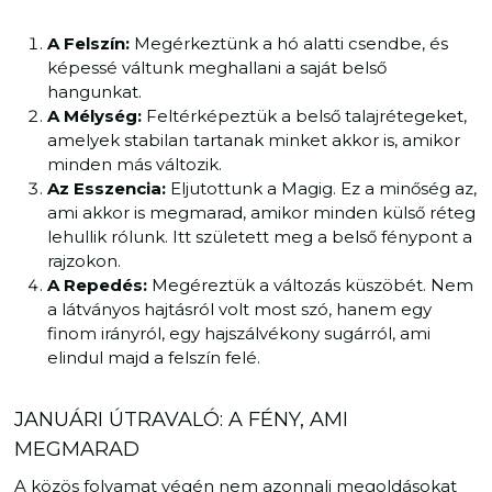
A Felszín:
Megérkeztünk a hó alatti csendbe, és
képessé váltunk meghallani a saját belső
hangunkat.
A Mélység:
Feltérképeztük a belső talajrétegeket,
amelyek stabilan tartanak minket akkor is, amikor
minden más változik.
Az Esszencia:
Eljutottunk a Magig. Ez a minőség az,
ami akkor is megmarad, amikor minden külső réteg
lehullik rólunk. Itt született meg a belső fénypont a
rajzokon.
A Repedés:
Megéreztük a változás küszöbét. Nem
a látványos hajtásról volt most szó, hanem egy
finom irányról, egy hajszálvékony sugárról, ami
elindul majd a felszín felé.
JANUÁRI ÚTRAVALÓ: A FÉNY, AMI
MEGMARAD
A közös folyamat végén nem azonnali megoldásokat