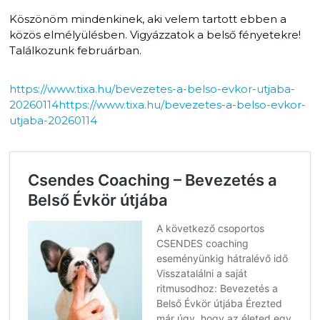
Köszönöm mindenkinek, aki velem tartott ebben a
közös elmélyülésben. Vigyázzatok a belső fényetekre!
Találkozunk februárban.
https://www.tixa.hu/bevezetes-a-belso-evkor-utjaba-
20260114https://www.tixa.hu/bevezetes-a-belso-evkor-
utjaba-20260114