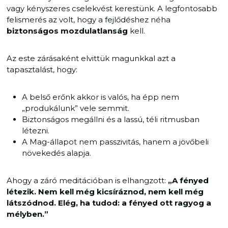
vagy kényszeres cselekvést kerestünk. A legfontosabb
felismerés az volt, hogy a fejlődéshez néha
biztonságos mozdulatlanság
kell.
Az este zárásaként elvittük magunkkal azt a
tapasztalást, hogy:
A belső erőnk akkor is valós, ha épp nem
„produkálunk” vele semmit.
Biztonságos megállni és a lassú, téli ritmusban
létezni.
A Mag-állapot nem passzivitás, hanem a jövőbeli
növekedés alapja.
Ahogy a záró meditációban is elhangzott:
„A fényed
létezik. Nem kell még kicsíráznod, nem kell még
látszódnod. Elég, ha tudod: a fényed ott ragyog a
mélyben.”