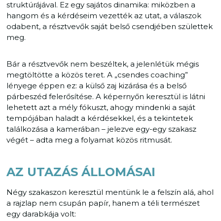
struktúrájával. Ez egy sajátos dinamika: miközben a
hangom és a kérdéseim vezették az utat, a válaszok
odabent, a résztvevők saját belső csendjében születtek
meg.
Bár a résztvevők nem beszéltek, a jelenlétük mégis
megtöltötte a közös teret. A „csendes coaching”
lényege éppen ez: a külső zaj kizárása és a belső
párbeszéd felerősítése. A képernyőn keresztül is látni
lehetett azt a mély fókuszt, ahogy mindenki a saját
tempójában haladt a kérdésekkel, és a tekintetek
találkozása a kamerában – jelezve egy-egy szakasz
végét – adta meg a folyamat közös ritmusát.
AZ UTAZÁS ÁLLOMÁSAI
Négy szakaszon keresztül mentünk le a felszín alá, ahol
a rajzlap nem csupán papír, hanem a téli természet
egy darabkája volt: