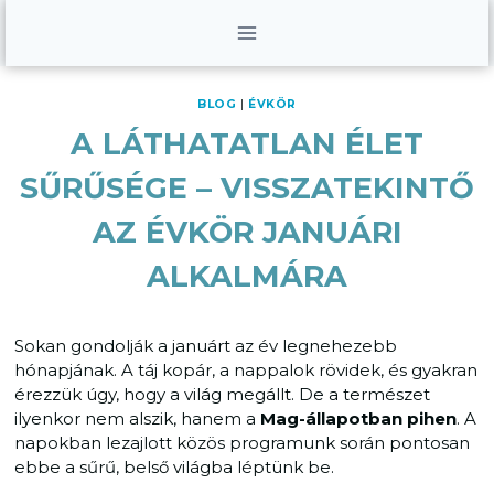
Skip
to
content
BLOG
|
ÉVKÖR
A LÁTHATATLAN ÉLET
SŰRŰSÉGE – VISSZATEKINTŐ
AZ ÉVKÖR JANUÁRI
ALKALMÁRA
Sokan gondolják a januárt az év legnehezebb
hónapjának. A táj kopár, a nappalok rövidek, és gyakran
érezzük úgy, hogy a világ megállt. De a természet
ilyenkor nem alszik, hanem a
Mag-állapotban pihen
. A
napokban lezajlott közös programunk során pontosan
ebbe a sűrű, belső világba léptünk be.