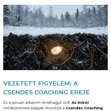
VEZETETT FIGYELEM: A
CSENDES COACHING EREJE
Ez a januári alkalom rendhagyó volt.
Az évkör
módszerének alapjait ötvöztük a
Csendes Coaching