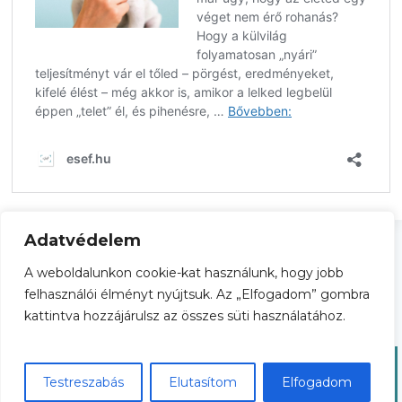
Adatvédelem
A weboldalunkon cookie-kat használunk, hogy jobb
Adatkezelési tájékoztató
Általános Szerződési Feltételek
felhasználói élményt nyújtsuk. Az „Elfogadom” gombra
kattintva hozzájárulsz az összes süti használatához.
© 2026 esef.hu
Testreszabás
Elutasítom
Elfogadom
Nyilvántartási szám: B/2020/002038 és B/2022/001465