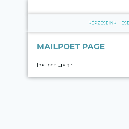
Skip
to
content
KÉPZÉSEINK
ES
MAILPOET PAGE
[mailpoet_page]