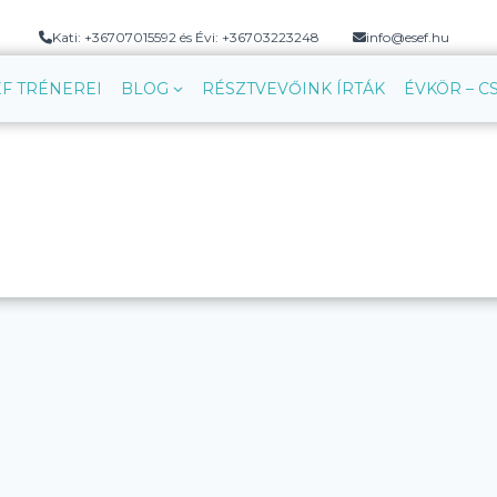
Kati: +36707015592 és Évi: +36703223248
info@esef.hu
EF TRÉNEREI
BLOG
RÉSZTVEVŐINK ÍRTÁK
ÉVKÖR – 