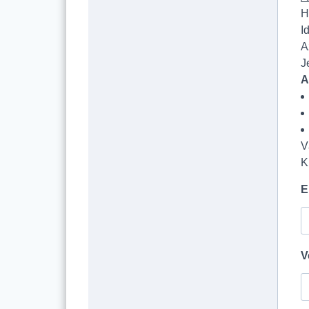
H
I
A
J
A
V
K
E
V