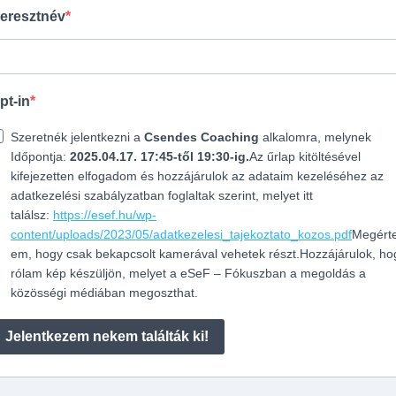
eresztnév
pt-in
Szeretnék jelentkezni a
Csendes Coaching
alkalomra, melynek
Időpontja:
2025.04.17. 17:45-től 19:30-ig.
Az űrlap kitöltésével
kifejezetten elfogadom és hozzájárulok az adataim kezeléséhez az
adatkezelési szabályzatban foglaltak szerint, melyet itt
találsz:
https://esef.hu/wp-
content/uploads/2023/05/adatkezelesi_tajekoztato_kozos.pdf
Megérte
em, hogy csak bekapcsolt kamerával vehetek részt.
Hozzájárulok, ho
rólam kép készüljön, melyet a eSeF – Fókuszban a megoldás a
közösségi médiában megoszthat.
Jelentkezem nekem találták ki!