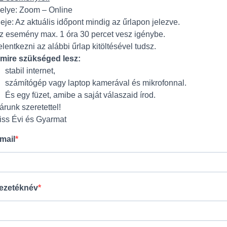
elye: Zoom – Online
deje: Az aktuális időpont mindig az űrlapon jelezve.
z esemény max. 1 óra 30 percet vesz igénybe.
elentkezni az alábbi űrlap kitöltésével tudsz.
mire szükséged lesz:
stabil internet,
számítógép vagy laptop kamerával és mikrofonnal.
És egy füzet, amibe a saját válaszaid írod.
árunk szeretettel!
iss Évi és Gyarmat
mail
ezetéknév