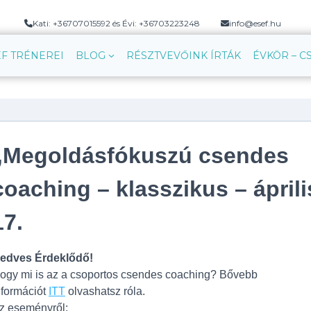
Kati: +36707015592 és Évi: +36703223248
info@esef.hu
EF TRÉNEREI
BLOG
RÉSZTVEVŐINK ÍRTÁK
ÉVKÖR – 
„Megoldásfókuszú csendes
coaching – klasszikus – áprili
17.
edves Érdeklődő!
ogy mi is az a csoportos csendes coaching? Bővebb
nformációt
ITT
olvashatsz róla.
z eseményről: